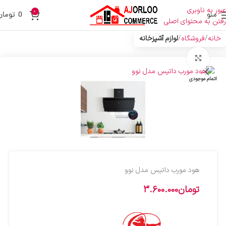
عبور به ناوبری
0
منو
0
تومان
رفتن به محتوای اصلی
خانه
فروشگاه
لوازم آشپزخانه
بزرگنمایی تصویر
اتمام موجودی
هود مورب داتیس مدل نوو
تومان
3.600.000