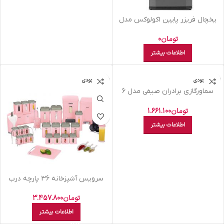
يخچال فريزر پايين اکولوکس مدل
ELC8NAA XS نقره ای
تومان
0
اطلاعات بیشتر
اتمام موجودی
اتمام موجودی
سماورگازي برادران صيفي مدل 6
ليتري صدفي پايه ذغالي
تومان
1.661.100
اطلاعات بیشتر
سرويس آشپزخانه 36 پارچه درب
شفاف چهارگوش ليمون صورتي
پاستيلي
تومان
3.457.800
اطلاعات بیشتر