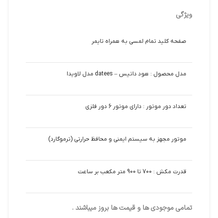
ویژگی
صفحه كليد تمام لمسي به همراه تايمر
مدل محصول : هود داتیس – datees مدل لاویدا
تعداد دور موتور : دارای موتور 6 دور فلزی
موتور مجهز به سیستم ایمنی و محافظ حرارتی (ترموگارد)
قدرت مکش : 700 تا 900 متر مکعب بر ساعت
تمامی موجودی ها و قیمت ها بروز میباشند .