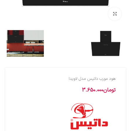
بزرگنمایی تصویر
هود مورب داتیس مدل لاویدا
تومان
3.650.000