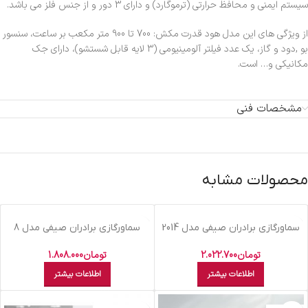
سیستم ایمنی و محافظ حرارتی (ترموگارد) و دارای 3 دور و از جنس فلز می باشد.
از ویژگی های این مدل هود قدرت مکش: 700 تا 900 متر مکعب بر ساعت، سنسور
بو ,دود و گاز، یک عدد فیلتر آلومینیومی (3 لایه قابل شستشو)، دارای جک
مکانیکی و… است.
مشخصات فنی
محصولات مشابه
اتمام موجودی
اتمام موجودی
سماورگازي برادران صيفي مدل 2014
سماورگازي برادران صيفي مدل 8
طرح قلم سنتي
شايسته 8 ليتري
تومان
2.022.700
تومان
1.808.000
اطلاعات بیشتر
اطلاعات بیشتر