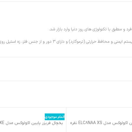
فلز، زه استیل روی شیشه، کاور آهنی رنگ سفید، نظافت آسان /ultra clean و… است.
اتمام موجودی
يخچال فريزر پايين اکولوکس مدل ELC8NAA XS نقره
ای
چرمی