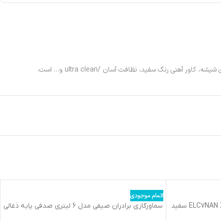
اتمام موجودی
يخچال فريزر پايين اکولوکس مدل ELC7NAN XE سفید
سماورگازي برادران صيفي مدل 6 ليتري صدفي پايه ذغالي