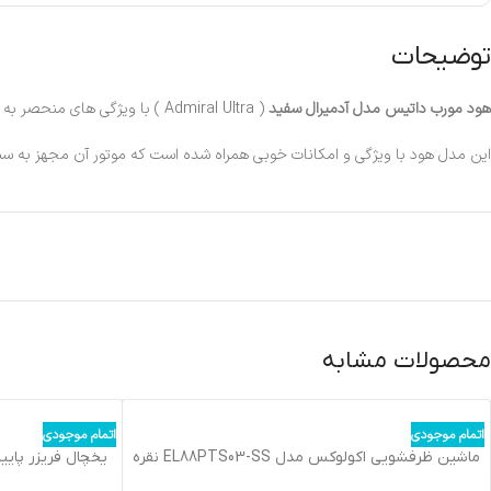
توضیحات
هود مورب داتیس مدل آدمیرال سفید
( Admiral Ultra ) با ویژگی های منحصر به فرد و منطبق با تکنولوژی های روز دنیا وارد بازار شد.
این مدل هود با ویژگی و امکانات خوبی همراه شده است که موتور آن مجهز به سیستم ایمنی و محافظ حرارتی (ترموگارد) و دارای 3 دور و از جنس 
محصولات مشابه
اتمام موجودی
اتمام موجودی
ماشین ظرفشویی اکولوکس مدل EL88PTS03-SS نقره
ای