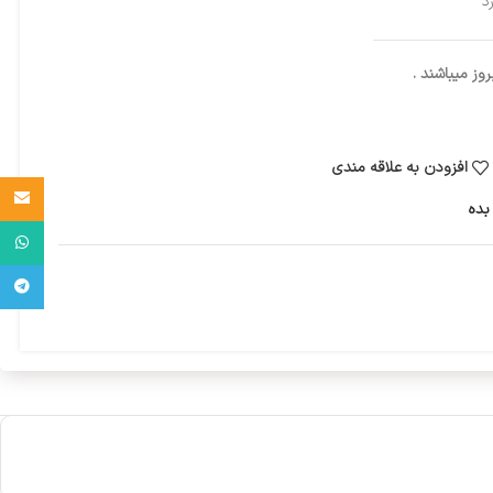
د
ز میباشند .
افزودن به علاقه مندی
Email
بده
واتساپ
تلگرام