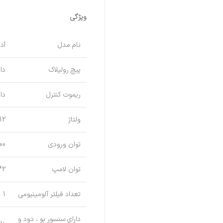
ویژگی
نام مدل
آد
پیچ رولپلاک
دار
ریموت کنترل
دار
ولتاژ
12 ولت
توان ورودی
200 و
توان لامپ
2*1.5 وات
تعداد فیلتر آلومینیومی
1
دارای سنسور بو ، دود و