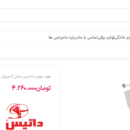
زم خانگی
لوازم برقی
تماس با ما
درباره ما
حراجی ها
هود مورب داتیس مدل آدمیرال 
تومان
4.260.000