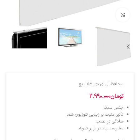
بزرگنمایی تصویر
محافظ ال اي دي 55 اينچ
تومان
2.990.000
جنس سبک
تأثیر مثبت بر زیبایی تلوزیون شما
سادگی در نصب
مقاومت بالا در برابر ضربه