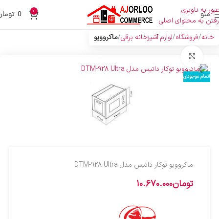
عبور به ناوبری
0
منو
0
تومان
رفتن به محتوای اصلی
خانه
فروشگاه
لوازم آشپزخانه برقی
ماکروویو
بزرگنمایی تصویر
اتمام موجودی
ماکروویو توکار داتیس مدل DTM-928 Ultra
تومان
10.670.000