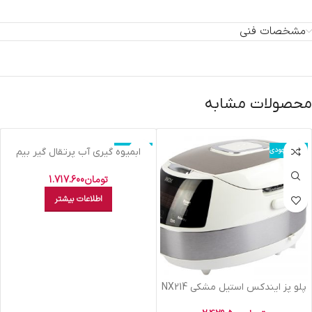
مشخصات فنی
محصولات مشابه
اتمام موجودی
اتمام موجودی
ابميوه گيري آب پرتقال گير بيم
استيل مشکي CJ 4601 LMST
تومان
1.717.600
اطلاعات بیشتر
پلو پز ايندکس استيل مشکي NX214