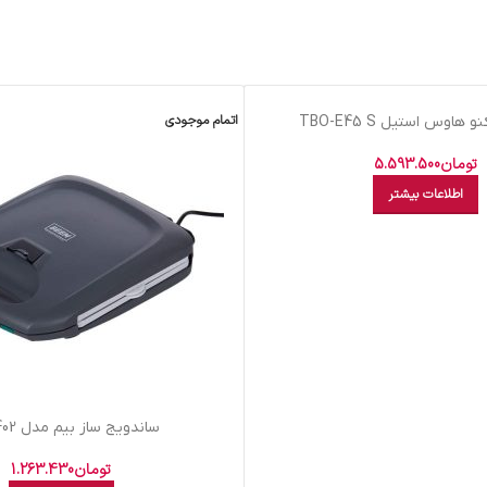
اتمام موجودی
 هاوس استيل TBO-E45 S
تومان
5.593.500
اطلاعات بیشتر
ساندويج ساز بيم مدل SM4402
تومان
1.263.430