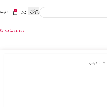
0
0
توما
تخفیف شگفت انگی