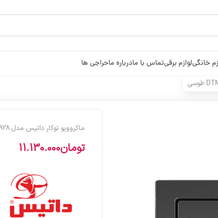
زم خانگی
لوازم برقی
تماس با ما
درباره ما
حراجی ها
ماکروویو توکار داتیس مدل DTM-928 طوسی
تومان
11.130.000