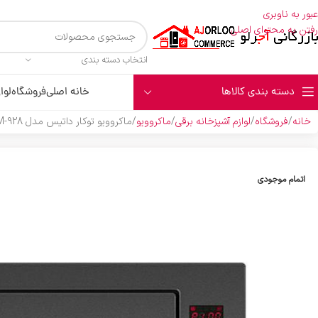
عبور به ناوبری
رفتن به محتوای اصلی
انتخاب دسته بندی
دسته بندی کالاها
خانه اصلی
فروشگاه
لوا
خانه
فروشگاه
لوازم آشپزخانه برقی
ماکروویو
ماکروویو توکار داتیس مدل DTM-928 طوسی
اتمام موجودی