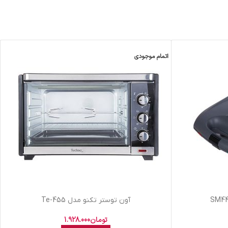
اتمام موجودی
آون توستر تکنو مدل Te-455
تومان
1.928.000