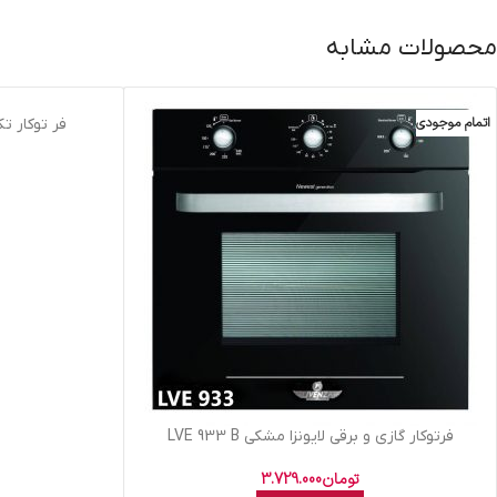
محصولات مشابه
اتمام موجودی
اتمام موجودی
فر توکار تکنو
فرتوکار گازي و برقي لايونزا مشکي LVE 933 B
تومان
3.729.000