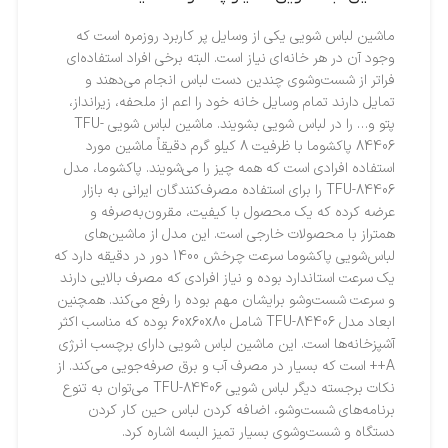
ماشین لباس شویی یکی از وسایل پر کاربرد روزمره است که
وجود آن در هر خانه‌ای نیاز است. البته برخی افراد استفاده‌ای
فراتر از شست‌و‌شوی چندین دست لباس انجام می‌دهند و
تمایل دارند تمام وسایل خانه خود را اعم از ملحفه، زیرانداز،
پتو و… را در لباس شویی بشویند. ماشین لباس شویی TFU-
84406 پاکشوما با ظرفیت 8 کیلو گرم دقیقاً ماشین مورد
استفاده افرادی است که همه چیز را می‌شویند. پاکشوما، مدل
TFU-84406 را برای استفاده مصرف‌کنندگان ایرانی به بازار
عرضه کرده که یک محصول با کیفیت، مقرون‌به‌صرفه و
همتراز با محصولات خارجی است. این مدل از ماشین‌های
لباس‌شویی پاکشوما سرعت چرخش 1400 دور در دقیقه دارد که
یک سرعت استاندارد بوده و نیاز افرادی که مصرف بالایی دارند
و سرعت شست‌وشو برایشان مهم بوده را رفع می‌کند. همچنین
ابعاد مدل TFU-84406 شامل 60x60x80 بوده که مناسب اکثر
آشپزخانه‌ها است. این ماشین لباس شویی دارای برچسب انرژی
A++ است که بسیار در مصرف آب و برق صرفه‌جویی می‌کند. از
نکات برجسته دیگر لباس شویی TFU-84406 می‌توان به تنوع
برنامه‌های شست‌وشو، اضافه کردن لباس حین کار کردن
دستگاه و شست‌و‌شوی بسیار تمیز البسه اشاره کرد.