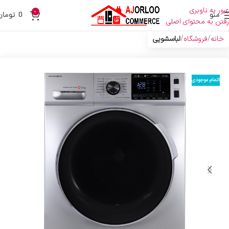
عبور به ناوبری
0
منو
0
تومان
رفتن به محتوای اصلی
خانه
فروشگاه
لباسشویی
اتمام موجودی