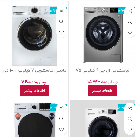
اتمام موجودی
اتمام موجودی
لباسشويي ال جي 9 کيلويي V5
ماشين لباسشويي 7 کيلويي 1000 دور
سفيد درب کروم مشکي بست BWD-
تومان
15.763.500
7131
تومان
7.600.000
اطلاعات بیشتر
اطلاعات بیشتر
اتمام موجودی
اتمام موجودی