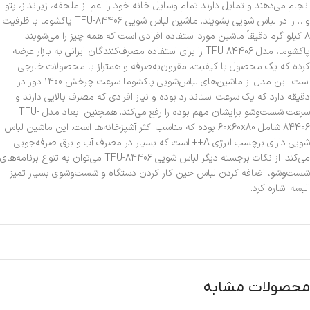
انجام می‌دهند و تمایل دارند تمام وسایل خانه خود را اعم از ملحفه، زیرانداز، پتو
و… را در لباس شویی بشویند. ماشین لباس شویی TFU-84406 پاکشوما با ظرفیت
8 کیلو گرم دقیقاً ماشین مورد استفاده افرادی است که همه چیز را می‌شویند.
پاکشوما، مدل TFU-84406 را برای استفاده مصرف‌کنندگان ایرانی به بازار عرضه
کرده که یک محصول با کیفیت، مقرون‌به‌صرفه و همتراز با محصولات خارجی
است. این مدل از ماشین‌های لباس‌شویی پاکشوما سرعت چرخش 1400 دور در
دقیقه دارد که یک سرعت استاندارد بوده و نیاز افرادی که مصرف بالایی دارند و
سرعت شست‌وشو برایشان مهم بوده را رفع می‌کند. همچنین ابعاد مدل TFU-
84406 شامل 60x60x80 بوده که مناسب اکثر آشپزخانه‌ها است. این ماشین لباس
شویی دارای برچسب انرژی A++ است که بسیار در مصرف آب و برق صرفه‌جویی
می‌کند. از نکات برجسته دیگر لباس شویی TFU-84406 می‌توان به تنوع برنامه‌های
شست‌وشو، اضافه کردن لباس حین کار کردن دستگاه و شست‌و‌شوی بسیار تمیز
البسه اشاره کرد.
محصولات مشابه