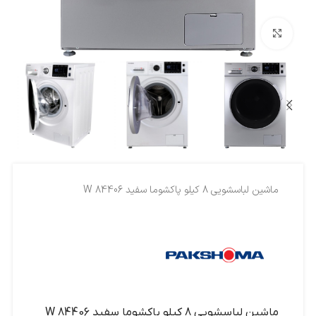
بزرگنمایی تصویر
ماشين لباسشويي 8 کيلو پاکشوما سفيد 84406 W
ماشين لباسشويي 8 کيلو پاکشوما سفيد 84406 W