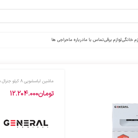
زم خانگی
لوازم برقی
تماس با ما
درباره ما
حراجی ها
ماشين لباسشويي 8 کيلو جنرال سفيد 4801
تومان
12.204.000