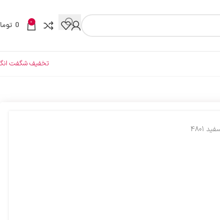
0
0
توما
تخفیف شگفت انگی