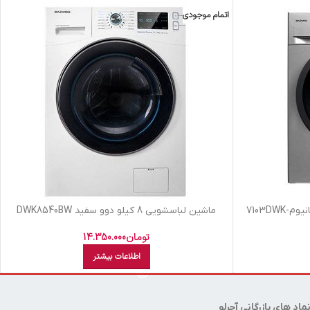
اتمام موجودی
ماشين لباسشويي 8 کيلو دوو سفيد DWK8540BW
تومان
14.350.000
اطلاعات بیشتر
ماد های بازرگانی آجرلو