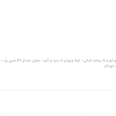
موتور پرقدرت با سرعت چرخش 1400 دور در دقیقه – دارای رتبه انرژی +++A – دارای سیستم قفل کودک – دارای صفحه نمایشگر LCD – دارای 16 برنامه اصلی شست و شو و 5 برنامه کمکی – لوله ورودی آب سرد و گرم – میزان صدای 59 دسی بل –