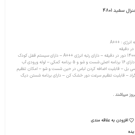
موتور پرقدرت با سرعت چرخش 1400 دور در دقیقه – دارای رتبه انرژی +++A – دارای سیستم قفل کودک
– دارای صفحه نمایشگر LCD – دارای 16 برنامه اصلی شست و شو و 5 برنامه کمکی – لوله ورودی آب
 و گرم – میزان صدای 59 دسی بل – قابلیت اضافه کردن لباس در حین شست و شو – امکان تنظیم
تا 90 درجه سانتیگراد – قابلیت تنظیم سرعت دور خشک کن – دارای برنامه شستن دیگ
ز میباشند .
افزودن به علاقه مندی
بده