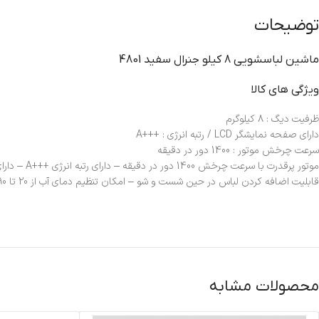
توضیحات
ماشين لباسشويي 8 کيلو جنرال سفيد 4801
ویژگی های کالا
ظرفیت دیگ : 8 کیلوگرم
دارای صفحه نمایشگر LCD / رتبه انرژی : +++A
سرعت چرخش موتور : 1400 دور در دقیقه
قابلیت اضافه کردن لباس در حین شست و شو – امکان تنظیم دمای آب از 20 تا 90 درجه سانتیگراد – قابلیت تنظیم سرعت دور خشک کن – دارای برنامه شستن دیگ خودکار
محصولات مشابه