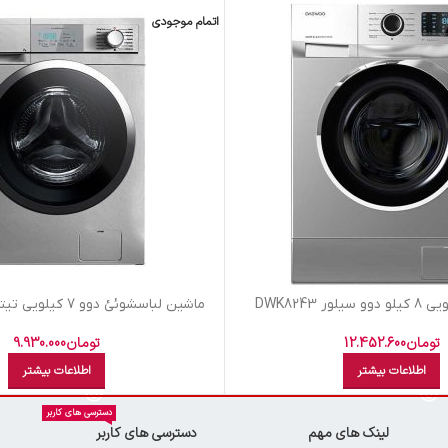
اتمام موجودی
ر DWK8243
ماشين لباسشوئئ دوو 7 کيلويي تيتانيوم-7103DWK
تومان
12.452.600
تومان
9.930.000
اطلاعات بیشتر
اطلاعات بیشتر
دسترسی های کاربر
لینک های مهم
دسترسی های کاربر
ن