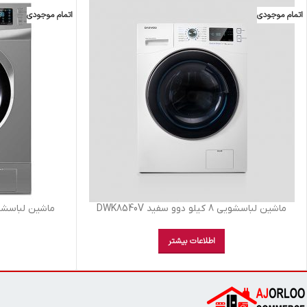
اتمام موجودی
اتمام موجودی
ماشين لباسشويي 8 کيلو دوو سفيد DWK8540V
ماشين لباسشويي 8 کيلو دوو سيلو
اطلاعات بیشتر