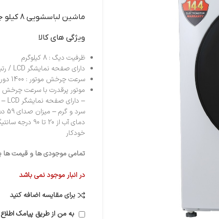
ماشين لباسشويي 8 کيلو جنرال سفيد 4801
ویژگی های کالا
ظرفیت دیگ : 8 کیلوگرم
دارای صفحه نمایشگر LCD / رتبه انرژی : +++A
سرعت چرخش موتور : 1400 دور در دقیقه
سرد
دمای آب از 20 
خودکار
تمامی موجودی ها و قیمت ها برو
در انبار موجود نمی باشد
برای مقایسه اضافه کنید
به من از طریق پیامک اطلاع 