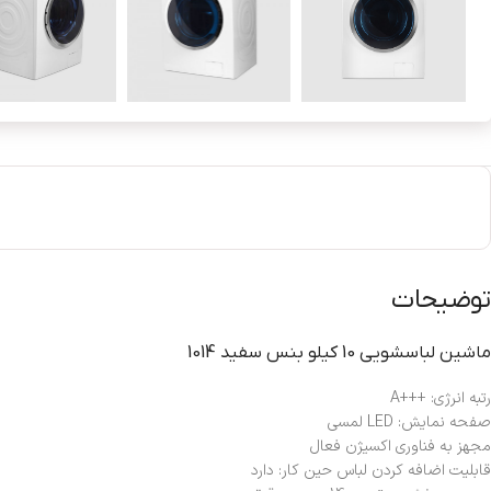
توضیحات
ماشين لباسشويي 10 کيلو بنس سفيد 1014
رتبه انرژی: +++A
صفحه نمایش: LED لمسی
مجهز به فناوری اکسیژن فعال
قابلیت اضافه کردن لباس حین کار: دارد