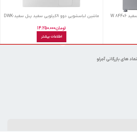
ماشين لباسشويي دوو 8کيلويي سفيد پنل سفيدDWK-
PRO84TT
تومان
14.250.000
اطلاعات بیشتر
ماد های بازرگانی آجرلو