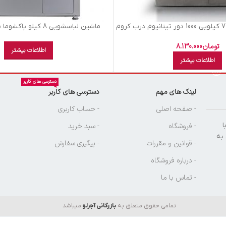
ماشين لباسشويي 7 کيلويي 1000 دور تيتانيوم درب کروم
ماشين لباسشويي 8 کيلو پاکشوما سفيد 84406 W
 بست BWD-7135
تومان
8.130.000
اطلاعات بیشتر
اطلاعات بیشتر
دسترسی های کاربر
لینک های مهم
دسترسی های کاربر
ن
- صفحه اصلی
- حساب کاربری
ا
- فروشگاه
- سبد خرید
 به
- قوانین و مقررات
- پیگیری سفارش
- درباره فروشگاه
- تماس با ما
تمامی حقوق متعلق به
بازرگانی آجرلو
میباشد