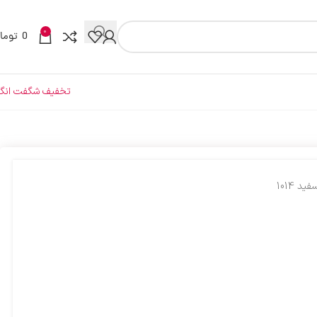
0
0
توما
تخفیف شگفت انگی