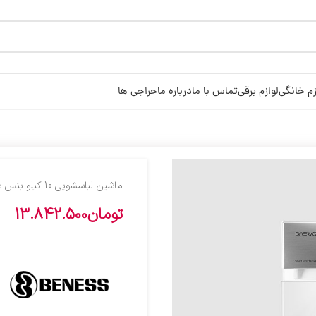
زم خانگی
لوازم برقی
تماس با ما
درباره ما
حراجی ها
ماشين لباسشويي 10 کيلو بنس سفيد 1014
تومان
13.842.500