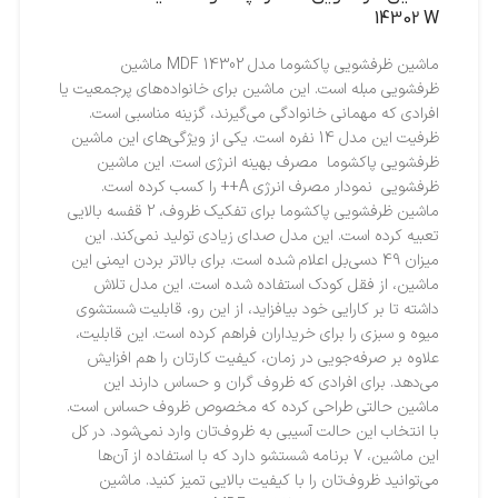
14302 W
ماشین ظرفشویی پاکشوما مدل MDF 14302 ماشین
ظرفشویی مبله است. این ماشین برای خانواده‌های پرجمعیت یا
افرادی که مهمانی خانوادگی می‌گیرند، گزینه مناسبی است.
ظرفیت این مدل 14 نفره است. یکی از ویژگی‌های این ماشین
ظرفشویی پاکشوما مصرف بهینه انرژی است. این ماشین
ظرفشویی نمودار مصرف انرژی A++ را کسب کرده است.
ماشین ظرفشویی پاکشوما برای تفکیک ظروف، 2 قفسه بالایی
تعبیه کرده است. این مدل صدای زیادی تولید نمی‌کند. این
میزان 49 دسی‌بل اعلام شده است. برای بالاتر بردن ایمنی این
ماشین، از فقل کودک استفاده شده است. این مدل تلاش
داشته تا بر کارایی خود بیافزاید، از این رو، قابلیت شستشوی
میوه و سبزی را برای خریداران فراهم کرده است. این قابلیت،
علاوه بر صرفه‌جویی در زمان، کیفیت کارتان را هم افزایش
می‌دهد. برای افرادی که ظروف گران و حساس دارند این
ماشین حالتی طراحی کرده که مخصوص ظروف حساس است.
با انتخاب این حالت آسیبی به ظروف‌تان وارد نمی‌شود. در کل
این ماشین، 7 برنامه شستشو دارد که با استفاده از آن‌ها
می‌توانید ظروف‌تان را با کیفیت بالایی تمیز کنید. ماشین