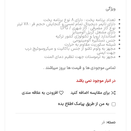
ویژگی
تعداد برنامه پخت : دارای 8 نوع برنامه پخت
دارای تایمر دیجیتال تمام لمسی و گنجایش حجم فر : 78 لیتر
نوع گاز مصرفی : گاز شهری / LPG
دارای مشعل گریل آلومینایز
استاندارد اروپا و تکنولوژی کشور ترکیه
جنس دستگیره آلومینیومی
شیشه سکوریت مقاوم به حرارت
مجهز به ولوم تاشو از جنس باکالیت و میکروسوئیچ درب
جهت ایمنی
مجهز به ترموستات جهت تنظیم دمای المنت
تمامی موجودی ها و قیمت ها بروز میباشند .
در انبار موجود نمی باشد
برای مقایسه اضافه کنید
افزودن به علاقه مندی
به من از طریق پیامک اطلاع بده
دسته:
فر