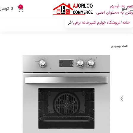
عبور به ناوبری
0
منو
0
تومان
رفتن به محتوای اصلی
خانه
فروشگاه
لوازم آشپزخانه برقی
فر
اتمام موجودی