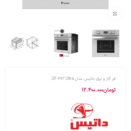
بزرگنمایی تصویر
فر گاز و برق داتیس مدل DF-672 Ultra
تومان
12.400.000