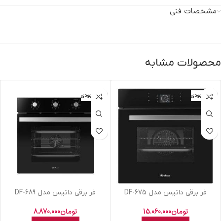
مشخصات فنی
محصولات مشابه
اتمام موجودی
اتمام موجودی
فر برقی داتیس مدل DF-675
فر برقی داتیس مدل DF-689
تومان
15.060.000
تومان
8.870.000