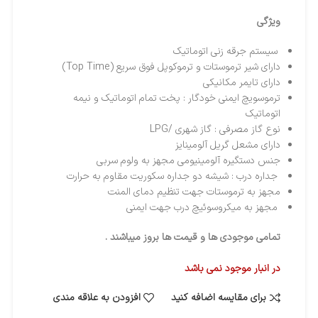
ویژگی
سیستم جرقه زنی اتوماتیک
دارای شیر ترموستات و ترموکوپل فوق سریع (Top Time)
دارای تایمر مکانیکی
ترموسویچ ایمنی خودگار : پخت تمام اتوماتیک و نیمه
اتوماتیک
نوع گاز مصرفی : گاز شهری /LPG
دارای مشعل گریل آلومینایز
جنس دستگیره آلومینیومی مجهز به ولوم سربی
جداره درب : شیشه دو جداره سکوریت مقاوم به حرارت
مجهز به ترموستات جهت تنظیم دمای المنت
مجهز به میکروسوئیچ درب جهت ایمنی
تمامی موجودی ها و قیمت ها بروز میباشند .
در انبار موجود نمی باشد
برای مقایسه اضافه کنید
افزودن به علاقه مندی