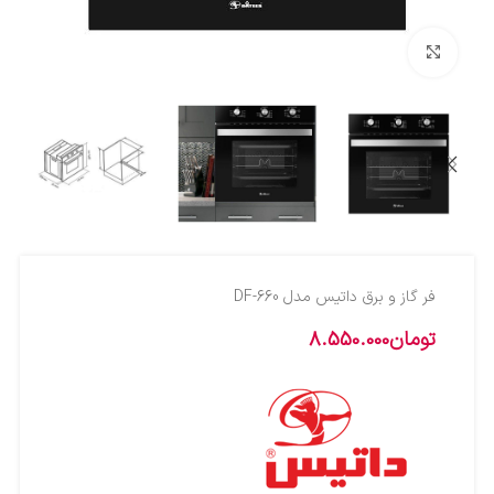
بزرگنمایی تصویر
فر گاز و برق داتیس مدل DF-660
تومان
8.550.000