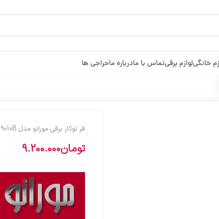
زم خانگی
لوازم برقی
تماس با ما
درباره ما
حراجی ها
فر توکار برقی مورانو مدل 9010B مشکی
تومان
9.200.000