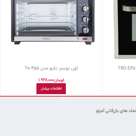
آون توستر تکنو مدل Te-455
تومان
1.928.000
اطلاعات بیشتر
ماد های بازرگانی آجرلو