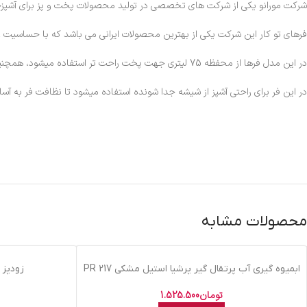
شرکت مورانو یکی از شرکت های تخصصی در تولید محصولات پخت و پز برای آشپزخ
فرهای تو کار این شرکت یکی از بهترین محصولات ایرانی می باشد که با حساسیت و
در این مدل فرها از محفظه 75 لیتری جهت پخت راحت تر استفاده میشود، همچنین برای مصرف مناسب تر انرژی و ماندن گرما در داخل فر از شیشه سه جداره استفاده میشه.
در این فر برای راحتی آشپز از شیشه جدا شونده استفاده میشود تا نظافت فر به آسا
محصولات مشابه
اتمام موجودی
اتمام موجودی
ابميوه گيري آب پرتقال گير پرشيا استيل مشکي PR 217
زودپز 6 ليتري کلیپسو جانستون
تومان
1.525.500