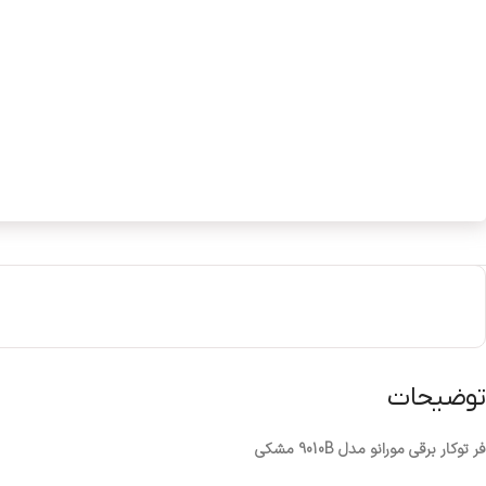
توضیحات
فر توکار برقی مورانو مدل 9010B مشکی