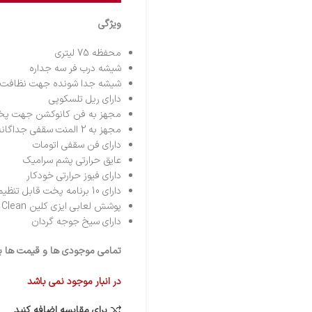
ویژگی
محفظه 75 لیتری
شیشه درب فر سه جداره
شیشه جدا شونده جهت نظافت 
دارای ریل تلسکوپی
مجهز به فن کانوکشن جهت پخ
مجهز به 2 المنت سقفی جداگانه و المنت رینگی دور فن
دارای فن سقفی اتومات
عایق حرارتی پشم سرامیک
دارای فیوز حرارتی خودکار
دارای 10 برنامه پخت قابل تنظیم و قابل ذخیره
پوشش لعابی ایزی کلین Easy Clean
دارای سیخ جوجه گردان
تمامی موجودی ها و قیمت ها برو
در انبار موجود نمی باشد
برای مقایسه اضافه کنید