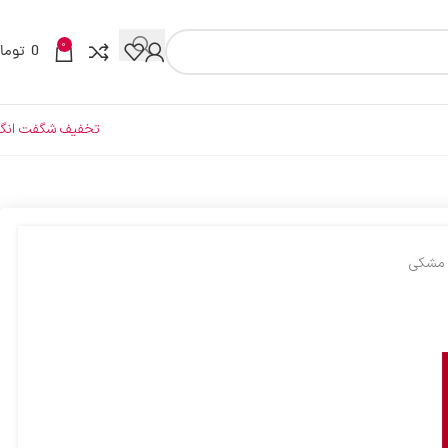
0
0
توما
تخفیف شگفت انگی