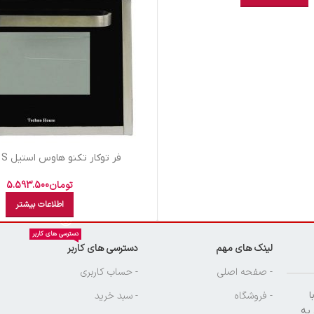
فر توکار تکنو هاوس استيل TBO-E45 S
تومان
5.593.500
اطلاعات بیشتر
دسترسی های کاربر
لینک های مهم
دسترسی های کاربر
ن
- صفحه اصلی
- حساب کاربری
ا
- فروشگاه
- سبد خرید
 به