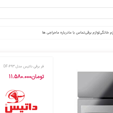
زم خانگی
لوازم برقی
تماس با ما
درباره ما
حراجی ها
فر برقی داتیس مدل DF-693
تومان
11.580.000