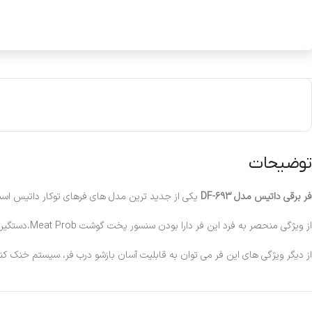
توضیحات
فر برقی داتیس مدل DF-693
یکی از جدید ترین مدل های فرهای توکار داتیس است 
از ویژگی منحصر به فرد این فر دارا بودن سنسور پخت گوشت Meat Prob،دستگیره آلومینیومی آنودایز شده طوسی، 14برنامه پخت نیمه اتوماتیک است.
از دیگر ویژگی های این فر می توان به قابلیت آسان بازشو درب فر، سیستم خنک کننده اتوماتیک مجز