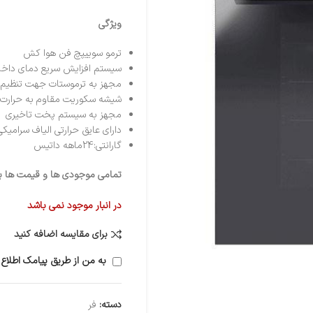
ویژگی‌
ترمو سوییپچ فن هوا کش
سیستم افزایش سریع دمای داخل
مجهز به ترموستات جهت تنظیم 
شیشه سکوریت مقاوم به حرارت و شیش
مجهز به سیستم پخت تاخیری
دارای عایق حرارتی الیاف سرامیکی
گارانتی:24ماهه داتیس
تمامی موجودی ها و قیمت ها برو
در انبار موجود نمی باشد
برای مقایسه اضافه کنید
به من از طریق پیامک اطلاع 
دسته:
فر