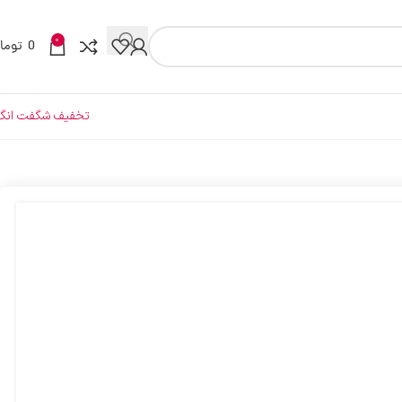
0
0
توما
تخفیف شگفت انگی