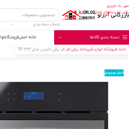
عبور به ناوبری
رفتن به محتوای اصلی
انتخاب دسته بندی
دسته بندی کالاها
خانه اصلی
فروشگاه
لوا
خانه
فروشگاه
لوازم آشپزخانه برقی
فر
فر برقی داتیس مدل DF-693
اتمام موجودی