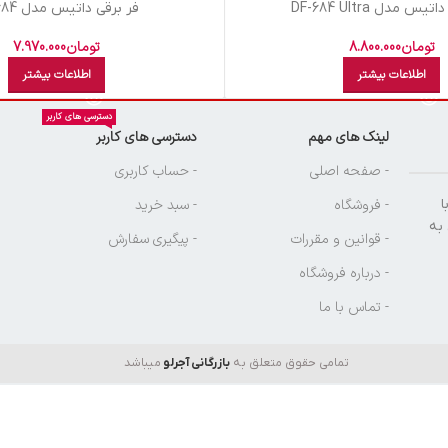
یس مدل DF-684 Ultra
فر برقی داتیس مدل DF-684
تومان
8.800.000
تومان
7.970.000
اطلاعات بیشتر
اطلاعات بیشتر
دسترسی های کاربر
لینک های مهم
دسترسی های کاربر
ن
- صفحه اصلی
- حساب کاربری
ا
- فروشگاه
- سبد خرید
 به
- قوانین و مقررات
- پیگیری سفارش
- درباره فروشگاه
- تماس با ما
تمامی حقوق متعلق به
بازرگانی آجرلو
میباشد