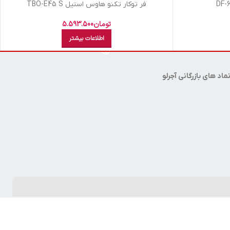
فر توکار تکنو هاوس استيل TBO-E45 S
تومان
5.593.500
اطلاعات بیشتر
ماد های بازرگانی آجرلو