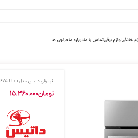
زم خانگی
لوازم برقی
تماس با ما
درباره ما
حراجی ها
فر برقی داتیس مدل DF-675 Ultra
تومان
15.360.000