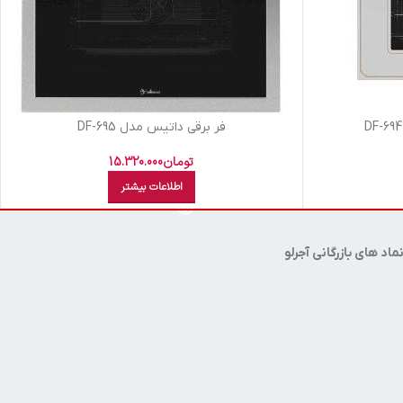
فر برقی داتیس مدل DF-695
تومان
15.320.000
اطلاعات بیشتر
ماد های بازرگانی آجرلو