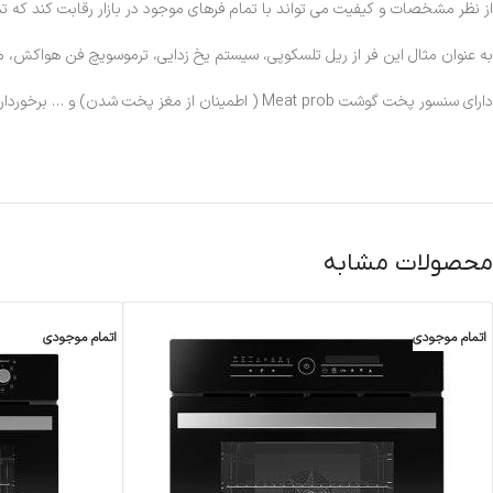
از نظر مشخصات و کیفیت می تواند با تمام فرهای موجود در بازار رقابت کند که تما
به عنوان مثال این فر از ریل تلسکوپی، سیستم یخ زدایی، ترموسویچ فن هواکش، مجهز به کانوکشن، 15 برنامه پخت خودکار از طریق راهنمای پخت، 13 برنامه پ
دارای سنسور پخت گوشت Meat prob ( اطمینان از مغز پخت شدن) و … برخوردار بوده.
محصولات مشابه
اتمام موجودی
اتمام موجودی