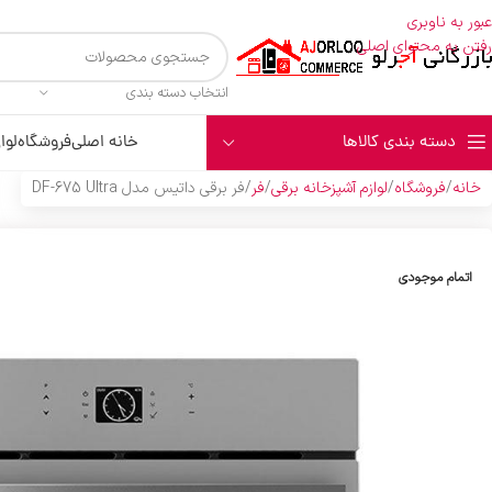
عبور به ناوبری
رفتن به محتوای اصلی
انتخاب دسته بندی
دسته بندی کالاها
خانه اصلی
فروشگاه
لوا
خانه
فروشگاه
لوازم آشپزخانه برقی
فر
فر برقی داتیس مدل DF-675 Ultra
اتمام موجودی