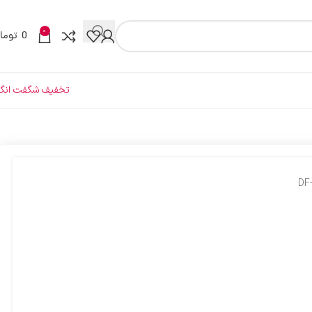
0
0
توما
تخفیف شگفت انگی