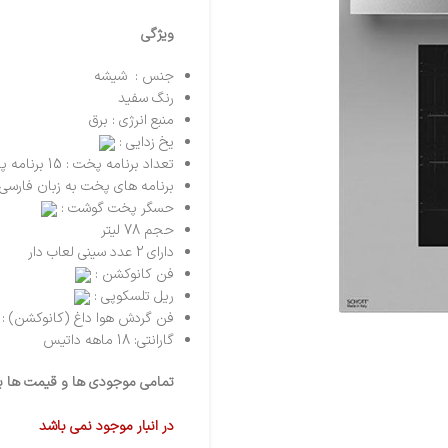
ویژگی
جنس : شیشه
رنگ سفید
منبع انرژی : برق
یخ زدایی :
تعداد برنامه پخت : 15 برنامه پخت ترکیبی
برنامه های پخت به زبان فارسی 
حسگر پخت گوشت :
حجم 78 لیتر
دارای 2 عدد سینی لعاب دار
فن کانوکشن :
ریل تلسکوپی :
فن گردش هوا داغ (کانوکشن) :
گارانتی: 18 ماهه داتیس
تمامی موجودی ها و قیمت ها برو
در انبار موجود نمی باشد