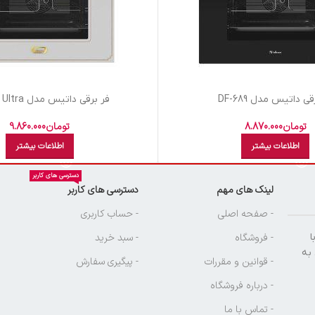
ی داتیس مدل DF-689
فر برقی داتیس مدل DF-694 Ultra
تومان
8.870.000
تومان
9.860.000
اطلاعات بیشتر
اطلاعات بیشتر
دسترسی های کاربر
لینک های مهم
دسترسی های کاربر
ن
- صفحه اصلی
- حساب کاربری
ا
- فروشگاه
- سبد خرید
 به
- قوانین و مقررات
- پیگیری سفارش
- درباره فروشگاه
- تماس با ما