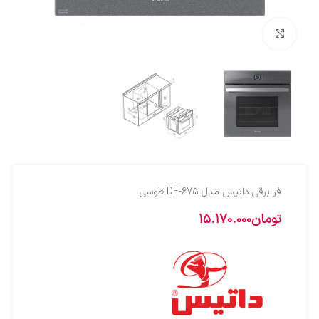
بزرگنمایی تصویر
فر برقی داتیس مدل DF-675 طوسی
تومان
15.170.000