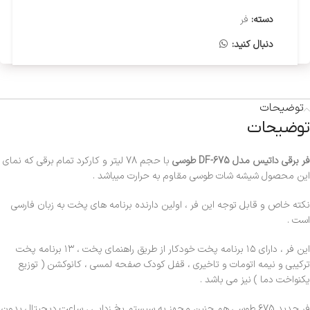
دسته:
فر
دنبال کنید:
توضیحات
توضیحات
فر برقی داتیس مدل DF-675 طوسی
با حجم 78 لیتر و کارکرد تمام برقی که نمای
این محصول شیشه شات طوسی مقاوم به حرارت میباشد .
نکته خاص و قابل توجه این فر ، اولین دارنده برنامه های پخت به زبان فارسی
است .
این فر ، دارای ۱۵ برنامه پخت خودکار از طریق راهنمای پخت ، ۱۳ برنامه پخت
ترکیبی و نیمه اتومات و تاخیری ، قفل کودک صفحه لمسی ، کانوکشن ( توزیع
یکنواخت دما ) نیز می باشد .
فر جدید 675 طوسی هم چنین مجهز به سیستم یخ زدایی ، ساعت دیجیتال بدون