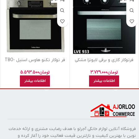
فرتوکار گازي و برقي لايونزا مشکي
فر توکار تکنو هاوس استيل TBO-
E45 S
LVE 933 B
تومان
3.729.000
تومان
5.593.500
اطلاعات بیشتر
اطلاعات بیشتر
فروشگاه آنلاین لوازم خانگی آجرلو با هدف رضایت مشتری و ارائه خدمات
نوین با بهترین کیفیت و نازلترین قیمت فعالیت خود را آغاز کرده و