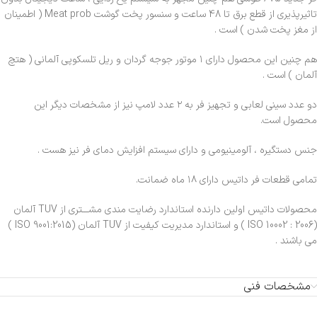
تاثیرپذیری از قطع برق تا 48 ساعت و سنسور پخت گوشت Meat prob ( اطمینان
از مغز پخت شدن ) است .
هم چنین این محصول دارای ۱ موتور جوجه گردان و ریل تلسکوپی آلمانی ( هتچ
آلمان ) است .
دو عدد سینی لعابی و تجهیز فر به ۲ عدد لامپ نیز از مشخصات دیگر این
محصول است.
جنس دستگیره ، آلومینیومی و دارای سیستم افزایش دمای فر نیز هست .
تمامی قطعات فر داتیس دارای ۱۸ ماه ضمانت.
محصولات داتیس اولین دارنده استاندارد رضایت مندی مشـــتری از TUV آلمان
(2006 : 10002 ISO ) و استاندارد مدیریت کیفیت از TUV آلمان (9001:2015 ISO )
می باشند .
مشخصات فنی