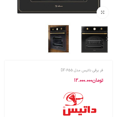
بزرگنمایی تصویر
فر برقی داتیس مدل DF-655
تومان
12.000.000