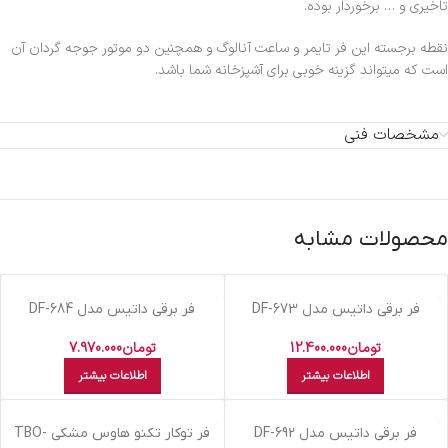
تاخیری و … برخوردار بوده.
نقطه برجسته این فر تایمر و ساعت آنالوگ و همچنین دو موتور جوجه گردان آن
است که میتواند گزینه خوبی برای آشپزخانه شما باشد.
مشخصات فنی
محصولات مشابه
اتمام موجودی
اتمام موجودی
فر برقی داتیس مدل DF-673
فر برقی داتیس مدل DF-684
تومان
12.400.000
تومان
7.970.000
اطلاعات بیشتر
اطلاعات بیشتر
اتمام موجودی
اتمام موجودی
فر توکار تکنو هاوس مشکي TBO-
فر برقی داتیس مدل DF-692