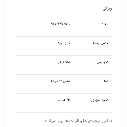
ویژگی
ابعاد
1010*740*970
جنس بدنه
گالوانیزه
گنجایش
۲۵۸ لیتر
دما
منفی ۲۲ درجه
قدرت موتور
۱/۴ اسب
تمامی موجودی ها و قیمت ها بروز میباشند .