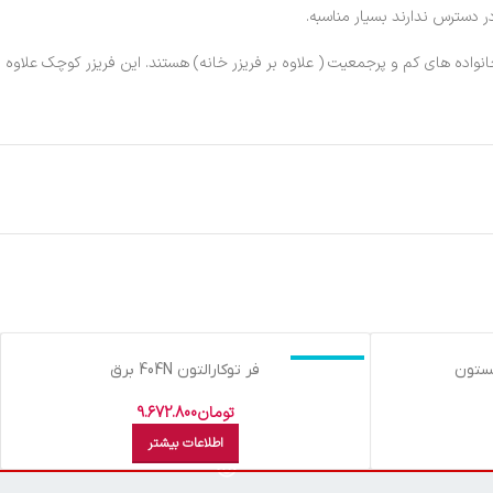
ر دسترس ندارند بسیار مناسبه.
نواده های کم و پرجمعیت ( علاوه بر فریزر خانه) هستند. این فریزر کوچک علاوه
اتمام موجودی
فر توکارالتون 404N برق
تومان
9.672.800
اطلاعات بیشتر