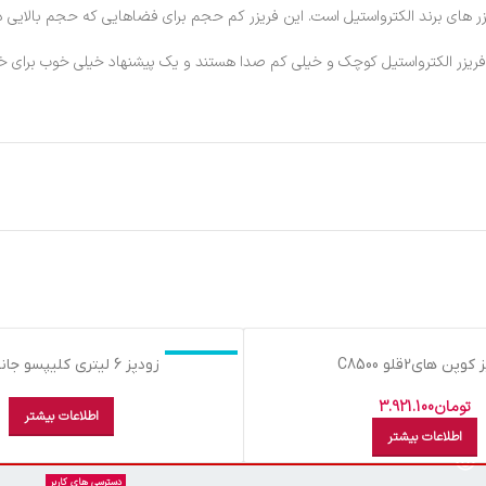
زر های برند الکترواستیل است. این فریزر کم حجم برای فضاهایی که حجم بالایی د
ین فریزر الکترواستیل کوچک و خیلی کم صدا هستند و یک پیشنهاد خیلی خوب برای خا
اتمام موجودی
وپن هاي2قلو C8500
زودپز 6 ليتري کلیپسو جانستون
تومان
3.921.100
اطلاعات بیشتر
اطلاعات بیشتر
دسترسی های کاربر