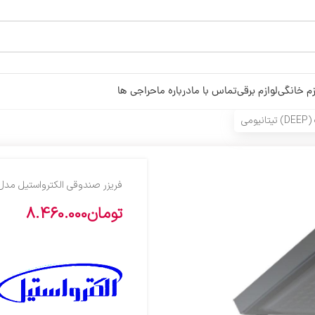
زم خانگی
لوازم برقی
تماس با ما
درباره ما
حراجی ها
می
فریزر صندوقی الکترواستیل مدل الکترو دیپ
تومان
8.460.000