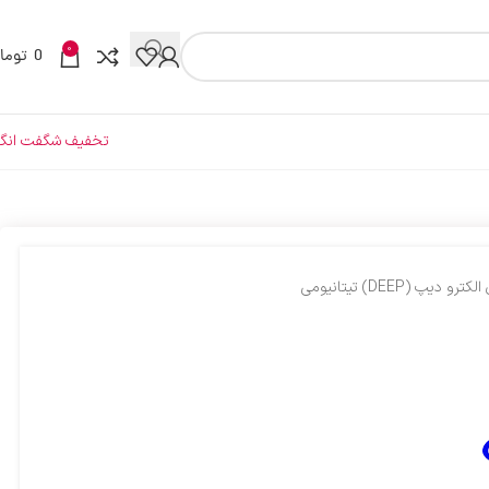
0
0
توما
تخفیف شگفت انگی
 (DEEP) تیتانیومی