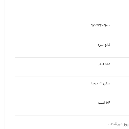
1010*740*970
گالوانیزه
۲۵۸ لیتر
منفی ۲۲ درجه
۱/۴ اسب
ز میباشند .