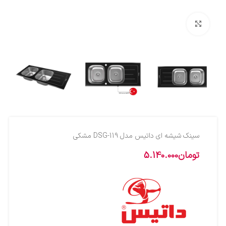
بزرگنمایی تصویر
سینک شیشه ای داتیس مدل DSG-119 مشکی
تومان
5.140.000