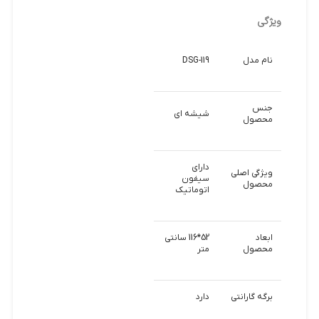
ویژگی
نام مدل
DSG-119
جنس
شیشه ای
محصول
دارای
ویژگی اصلی
سیفون
محصول
اتوماتیک
ابعاد
52*116 سانتی
محصول
متر
برگه گارانتی
دارد