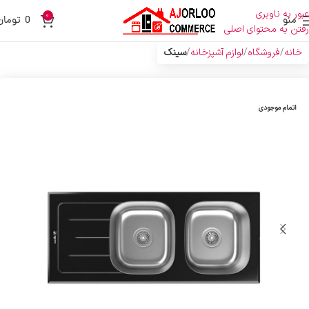
عبور به ناوبری
0
منو
0
تومان
رفتن به محتوای اصلی
خانه
فروشگاه
لوازم آشپزخانه
سینک
اتمام موجودی