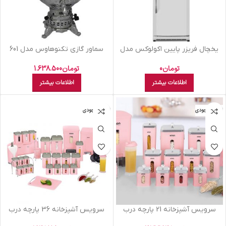
يخچال فريزر پايين اکولوکس مدل
سماور گازي تکنوهاوس مدل 601
ELC7NAN XE سفید چرمی
تومان
1.638.500
تومان
0
اطلاعات بیشتر
اطلاعات بیشتر
اتمام موجودی
اتمام موجودی
سرويس آشپزخانه 21 پارچه درب
سرويس آشپزخانه 36 پارچه درب
شفاف چهارگوش ليمون صورتي
شفاف چهارگوش ليمون صورتي