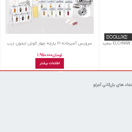
يخچال فريزر پايين اکولوکس مدل ELC8NAN XE سفید
سرویس آشپزخانه 21 پارچه چهار گوش لیمون درب
شفاف
تومان
1.950.000
اطلاعات بیشتر
ماد های بازرگانی آجرلو