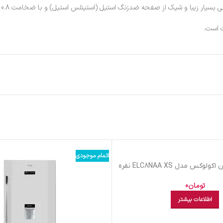
ه ضدزنگ استیل (استینلس استیل) و با ضخامت 0.8 میلیمتر می باشد که دارای استحکام و از مقاومت بالایی برخوردار است.
ت است.
اتمام موجودی
يخچال فريزر پايين اکولوکس مدل ELC8NAA XS نقره
ای
تومان
0
اطلاعات بیشتر