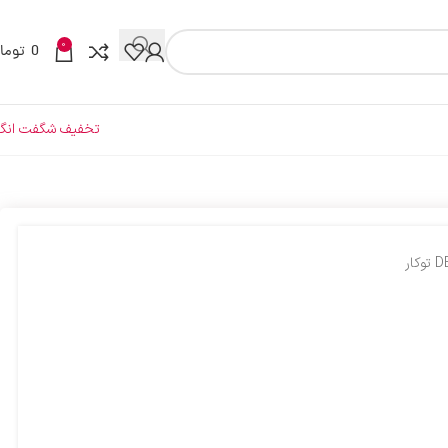
0
0
توما
تخفیف شگفت انگی