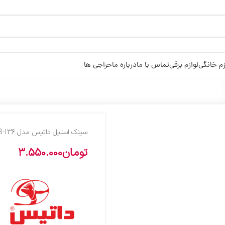
زم خانگی
لوازم برقی
تماس با ما
درباره ما
حراجی ها
سینک استیل داتیس مدل DB-136 توکار
تومان
3.550.000