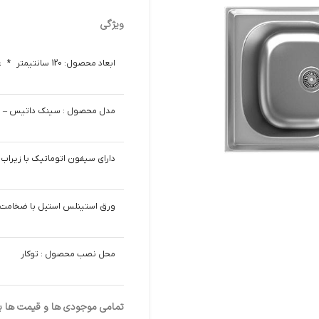
ویژگی
ابعاد محصول: 120 سانتیمتر * عرض : 50 سانتیمتر
مدل محصول : سینک داتیس – datees مدل 136
دارای سیفون اتوماتیک با زیراب د
ورق استینلس استیل با ضخامت 0/8 میلیمتر
محل نصب محصول : توکار
تمامی موجودی ها و قیمت ها برو