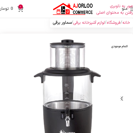
عبور به ناوبری
0
منو
0
تومان
رفتن به محتوای اصلی
خانه
فروشگاه
لوازم آشپزخانه برقی
سماور برقی
اتمام موجودی