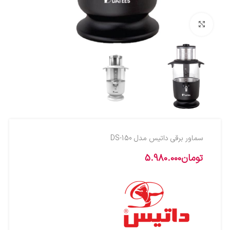
بزرگنمایی تصویر
سماور برقی داتیس مدل DS-150
تومان
5.980.000