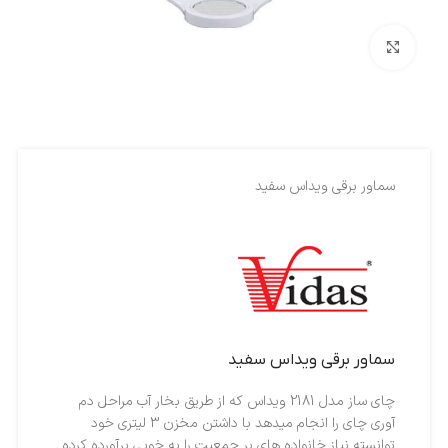
بزرگنمایی تصویر
سماور برقي ويداس سفيد
سماور برقي ويداس سفيد
چای ساز مدل 2181 ویداس که از طریق بخار آب مراحل دم
آوری چای را انجام میدهد با داشتن مخزن 3 لیتری خود
توانسته نیاز خانواده های پر جمعیت را به خوبی برآورده کرده