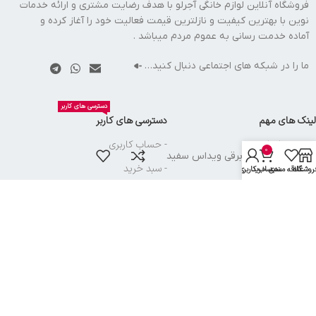
فروشگاه آنلاین لوازم خانگی آجرلو با هدف رضایت مشتری و ارائه خدمات
نوین با بهترین کیفیت و نازلترین قیمت فعالیت خود را آغاز کرده و
آماده خدمت رسانی به عموم مردم میباشد .
ما را در شبکه های اجتماعی دنبال کنید…
دسترسی های کاربر
لینک های مهم
دسترسی های کاربر
- صفحه اصلی
- حساب کاربری
0
سماور برقي ويداس سفيد
- فروشگاه
- سبد خرید
روشگاه
علاقه مندی
سبد خرید
حساب کاربری من
- قوانین و مقررات
- پیگیری سفارش
- درباره فروشگاه
- تماس با ما
نماد های بازرگانی آجرلو