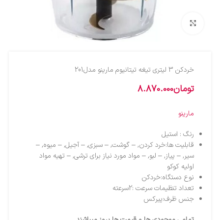
بزرگنمایی تصویر
خردکن 3 ليتري تيغه تيتانيوم مارينو مدل201
تومان
8.870.000
مارینو
رنگ : استیل
قابلیت ها:خرد کردن, – گوشت, – سبزی, – آجیل, – میوه, –
سیر, – پیاز, – لبو, – مواد مورد نیاز برای ترشی, – تهیه مواد
اولیه کوکو
نوع دستگاه:خردکن
تعداد تنظیمات سرعت :2سرعته
جنس ظرف:پیرکس
تمامی موجودی ها و قیمت ها بروز میباشند .