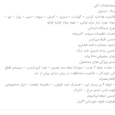
مشخصات کلی
رنگ : استیل
قابلیت ها:خرد کردن, – گوشت, – سبزی, – آجیل, – میوه, – سیر, – پیاز, – لبو, –
مواد مورد نیاز برای ترشی, – تهیه مواد اولیه کوکو
نوع دستگاه:خردکن
تعداد تنظیمات سرعت :2سرعته
جنس ظرف:پیرکس
نحوه عملکرد:دکمه فشاری
جنس بدنه استیل ضد زنگ
توان مصرفی:500 وات
سایر ویژگی های محصول
– تعداد تیغه 2 عدد, – مونتاژ تیغه سه بعدی, – ضد گرم شدن, – سیستم قطع
کن خودکار, – قابلیت محافظت در برابر دمای بیش از حد
اقلام همراه
– تیغه ۶ پر بسیار تیز, – لاستیک ضد لغزش, – دفترچه راهنما, – ابزار مخصوص
فوم دادن تخم مرغ, – کاردک
جنس تیغه:تیتانیوم
ظرفیت ظرف خوردکن:3لیتر