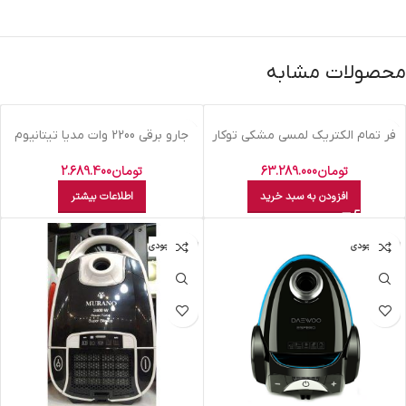
محصولات مشابه
اتمام موجودی
فر تمام الکتريک لمسي مشکي توکار
جارو برقي 2200 وات مديا تيتانيوم
مورانو B9110
VCF 570
تومان
63.289.000
تومان
2.689.400
افزودن به سبد خرید
اطلاعات بیشتر
اتمام موجودی
اتمام موجودی