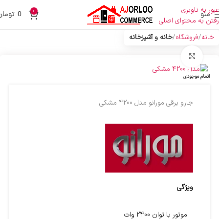
عبور به ناوبری
0
منو
0
تومان
رفتن به محتوای اصلی
خانه
فروشگاه
خانه و آشپزخانه
بزرگنمایی تصویر
اتمام موجودی
جارو برقی مورانو مدل 4200 مشکی
ویژگی
موتور با توان 2400 وات