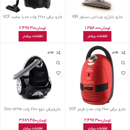
جارو شارژي ويداس سيلور VIR
جارو برقي 2200 وات مديا سفيد VCF
470 A
7333
تومان
1.356.000
تومان
2.497.300
اطلاعات بیشتر
اطلاعات بیشتر
اتمام موجودی
اتمام موجودی
جارو برقي 2100 وات مديا قرمز VCF
جاروبرقي دوو 2100 وات Dvc-s22w
610 B
تومان
3.689.450
تومان
2.497.300
اطلاعات بیشتر
اطلاعات بیشتر