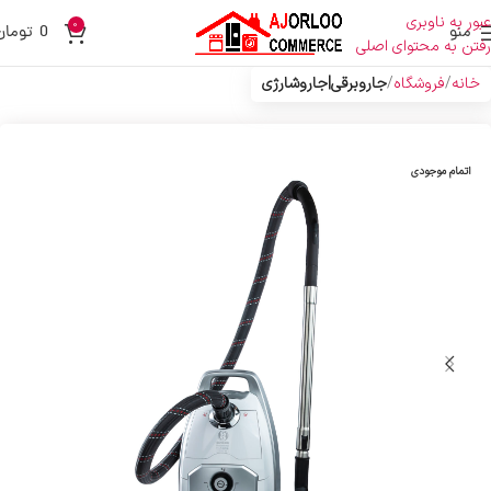
عبور به ناوبری
0
منو
0
تومان
رفتن به محتوای اصلی
خانه
فروشگاه
جاروبرقی|جاروشارژی
اتمام موجودی