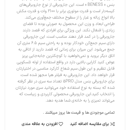
بنس « BENESS » است. این جاروبرقی از نوع جاروبرقی‌های
کیسه‌دار است و قدرت موتوری برابر با 2100 وات و قدرت مکش
بالا انواع زباله و غبار را از سطوح مختلف جمع‌آوری می‌کند.
طراحی ابعاد و وزن این محصول به صورتی بوده تا فضای
زیادی را اشغال نکند. این ویژگی برای افرادی که قصد دارند
جاروبرقی را در کمد قرار دهند مناسب است. این جاروبرقی
دارای سیم جمع‌کن خودکار بوده و به راحتی سیم ۶.۵ متری آن
جمع‌ می‌شود. این میزان برای زمانی که قصد دارید از اتاقی به
اتاق دیگر بروید و نمی‌خواهید با کوچکترین جابه‌جایی پریز
عوض کنید کارایی بالایی دارد در واقع استفاده از لوله تلسکوپی
قابل تنظیم و این طول سیم شعاع کارکرد مناسبی در اختیارتان
قرار خواهد داد. این جاروبرقی به فیلتر هپا مجهز شده است.
برای جاروبرقی بنس مدل 5PRO تعداد سه سری در نظر گرفته
شده که بسته به نوع استفاده خود می‌توانید سری مورد نیازتان
را انتخاب کنید.این جاروبرقی محصولی کاربردی و زیباست که
می‌تواند تمیزی را به خانه‌ی شما هدیه دهد.
تمامی موجودی ها و قیمت ها بروز میباشند .
برای مقایسه اضافه کنید
افزودن به علاقه مندی