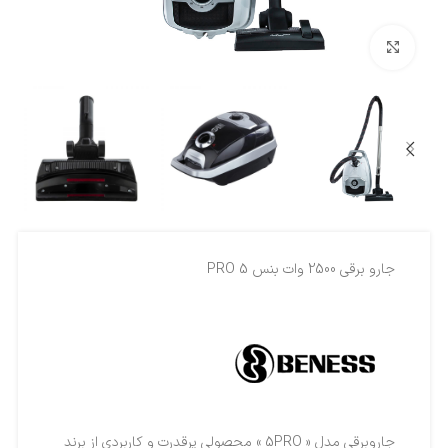
بزرگنمایی تصویر
جارو برقي 2500 وات بنس 5 PRO
جاروبرقی مدل « 5PRO » محصولی پرقدرت و کاربردی از برند