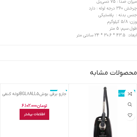
میزان صدا : 75 دسی‌بل
چرخش 360 درجه لوله : دارد
جنس بدنه : پلاستیکی
وزن: 5/8 کیلوگرم
طول سیم: 5 متر
ابعاد: 43.5 * 30.6 * 24 سانتی متر
محصولات مشابه
اتمام موجودی
اتمام موجودی
جارو برقي بوشBGL8ALL5لوله کنفي
تومان
6.102.000
اطلاعات بیشتر