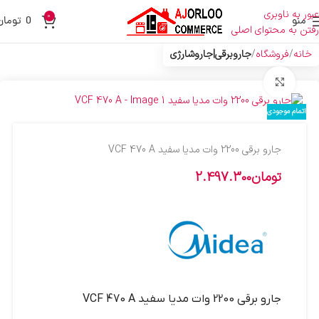
عبور به ناوبری
0
منو
0
تومان
رفتن به محتوای اصلی
خانه
فروشگاه
جاروبرقی|جاروشارژی
بزرگنمایی تصویر
اتمام موجودی
جارو برقي 2200 وات مديا سفيد VCF 470 A
تومان
2.497.300
جارو برقي 2200 وات مديا سفيد VCF 470 A