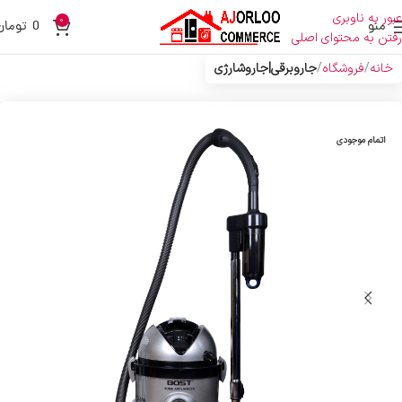
عبور به ناوبری
0
منو
0
تومان
رفتن به محتوای اصلی
خانه
فروشگاه
جاروبرقی|جاروشارژی
اتمام موجودی