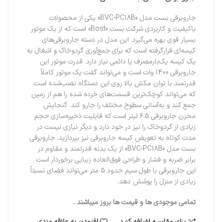
جاروبرقی بست مدل «BVC-PC18B» یکی از محصولات
باکیفیت و کاربردی شرکت بست «Bost» است که از یک موتور
بسیار قوی بهره می‌گیرد. این مدل در دسته جاروبرقی‌های
کیسه‌ای قرارگرفته است که برای جمع‌آوری گردوخاک و اشغال به
یک کیسه یک‌بارمصرف یا دائمی نیاز دارد. قدرت موتور این
جاروبرقی 1400 وات است و می‌تواند گفت یک موتور کاملاً
قدرتمند با توان مکش بالا روی این دستگاه نصب‌شده است
که می‌تواند کوچک‌ترین قسمت‌های خرده شده را هم از زمین
جمع کند و به‌آسانی سطوح مختلف را جارو کند. گنجایش
مخزن جاروبرقی 6.5 لیتر است که قابلیت ذخیره‌سازی حجم
زیادی از گردوخاک را نیز در خود دارد و دیگر نیازی نیست در
مدت کوتاه به تعویض کیسه جاروبرقی نیز بپردازید. جاروبرقی
بست مدل «BVC-PC18B» از یک بدنه قدرتمند و مقاوم در
برابر ضربه و فشار و طراحی فوق‌العاده زیبایی برخوردار است .
این جاروبرقی با طول سیم حدود 5 متر می‌تواند فضای نسبتاً
زیادی از منزل را پوشش دهد.
تمامی موجودی ها و قیمت ها بروز میباشند .
برای مقایسه اضافه کنید
افزودن به علاقه مندی