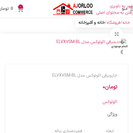
عبور به ناوبری
0
منو
0
تومان
رفتن به محتوای اصلی
خانه
فروشگاه
خانه و آشپزخانه
بزرگنمایی تصویر
اتمام موجودی
جاروبرقی اکولوکس مدل ELVX7SM-BL
تومان
0
اکولوکس
ویژگی
ابعاد
فشرده‌سازی زباله