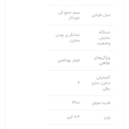
سیم جمع کن
مدل طراحی
خودکار
دستگاه
نشانگر پر بودن
نمایش
مخزن
وضعیت
ویژگی‌های
فیلتر بهداشتی
نظافتی
گنجایش
مخزن جارو
6
برقی
قدرت موتور
2400
وزن
7.3 گرم