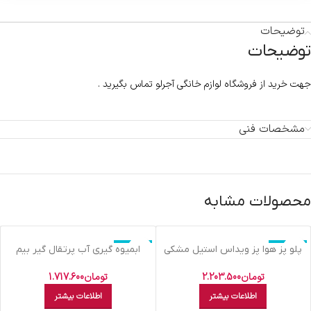
توضیحات
توضیحات
جهت خرید از فروشگاه لوازم خانگی آجرلو تماس بگیرید .
مشخصات فنی
محصولات مشابه
اتمام موجودی
اتمام موجودی
پلو پز هوا پز ويداس استيل مشکي
ابميوه گيري آب پرتقال گير بيم
VIR 5862
استيل مشکي CJ 4601 LMST
تومان
2.203.500
تومان
1.717.600
اطلاعات بیشتر
اطلاعات بیشتر