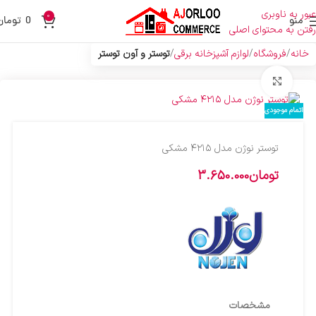
عبور به ناوبری
0
منو
0
تومان
رفتن به محتوای اصلی
خانه
فروشگاه
لوازم آشپزخانه برقی
توستر و آون توستر
بزرگنمایی تصویر
اتمام موجودی
توستر نوژن مدل ۴۲۱۵ مشکی
تومان
3.650.000
مشخصات