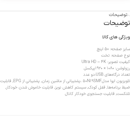
توضیحات
توضیحات
ویژگی های کالا
سایز صفحه: 50 اینچ
نوع صفحه: تخت
کیفیت تصویر: Ultra HD – 4K
رزولوشن: ۱۰۸۰ × ۱۹۲۰پیکسل
تعداد درگاه‌های USB:دو عدد
تلویزیون ایوا مدل۵۰N19SMF ،پشتیبانی از ماشین زمان, پشتیبانی از EPG, قابلیت
ضبط برنامه‌ها, قفل کودک, سیستم کاهش نویز, قابلیت خاموش شدن خودکار,
تلتکست, قابلیت جستجوی خودکار کانال