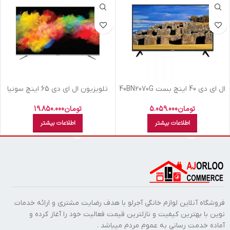
ال اي دي 40 اينچ بست 40BN2070G
تلویزیون ال اي دي 65 اينچ سونيا
S-65KD7975-UHD SMART 4 K
FHD
ANDROID
تومان
5.059.000
تومان
19.850.000
اطلاعات بیشتر
اطلاعات بیشتر
فروشگاه آنلاین لوازم خانگی آجرلو با هدف رضایت مشتری و ارائه خدمات
نوین با بهترین کیفیت و نازلترین قیمت فعالیت خود را آغاز کرده و
آماده خدمت رسانی به عموم مردم میباشد .