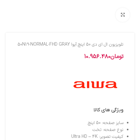
بزرگنمایی تصویر
تلویزیون ال اي دي 50 اينچ آيوا 50N19-NORMAL-FHD GRAY
تومان
10.956.480
ویژگی های کالا
سایز صفحه: 50 اینچ
نوع صفحه: تخت
کیفیت تصویر: Ultra HD – 4K