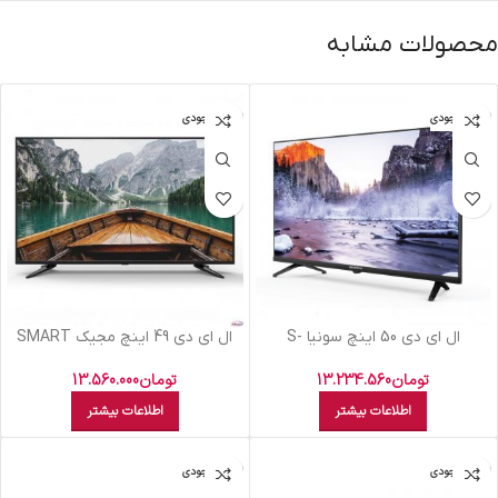
محصولات مشابه
اتمام موجودی
اتمام موجودی
ال اي دي 50 اينچ سونيا S-
ال اي دي 49 اينچ مجيک SMART
50KD7946 SMART 4Kاندرويد9
تومان
13.560.000
تومان
13.234.560
اطلاعات بیشتر
اطلاعات بیشتر
اتمام موجودی
اتمام موجودی