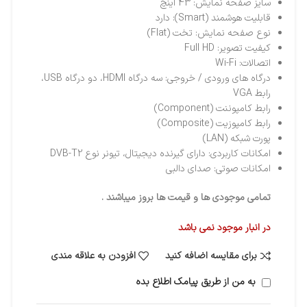
سایز صفحه نمایش: 43 اینچ
قابلیت هوشمند (Smart): دارد
نوع صفحه نمایش: تخت (Flat)
کیفیت تصویر: Full HD
اتصالات: Wi-Fi
درگاه های ورودی / خروجی: سه درگاه HDMI، دو درگاه USB،
رابط VGA
رابط کامپوننت (Component)
رابط کامپوزيت (Composite)
پورت شبکه (LAN)
امکانات کاربردی: دارای گیرنده دیجیتال، تیونر نوع DVB-T2
امکانات صوتی: صدای دالبی
تمامی موجودی ها و قیمت ها بروز میباشند .
در انبار موجود نمی باشد
برای مقایسه اضافه کنید
افزودن به علاقه مندی
به من از طریق پیامک اطلاع بده