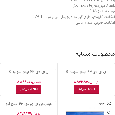
رابط کامپوننت (Component)
رابط کامپوزيت (Composite)
پورت شبکه (LAN)
امکانات کاربردی: دارای گیرنده دیجیتال، تیونر نوع DVB-T2
امکانات صوتی: صدای دالبی
محصولات مشابه
اتمام موجودی
اتمام موجودی
ال اي دي 43 اينچ سونيا S-
ال اي دي 43 اينچ سونيا S-
43KD5925 SMART
43KD5926 SMART
تومان
8.943.950
تومان
8.588.000
اطلاعات بیشتر
اطلاعات بیشتر
اتمام موجودی
اتمام موجودی
تلویزیون ال اي دي 43 اينچ آيوا
43D18-NORMAL-FHD
تومان
8.178.149