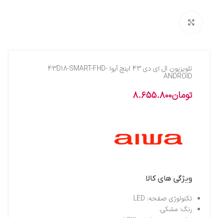
بزرگنمایی تصویر
تلویزیون ال اي دي 43 اينچ آيوا 43D18-SMART-FHD-
ANDROID
تومان
8.655.800
ویژگی های کالا
تکنولوژی صفحه: LED
رنگ: مشکی.