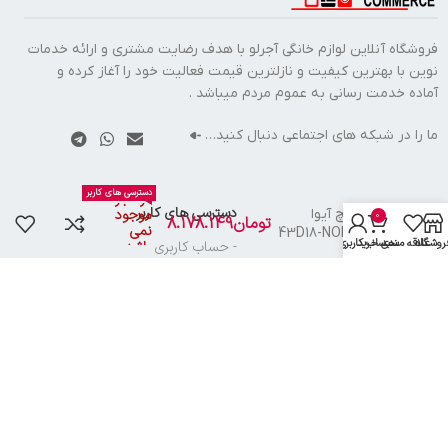
فروشگاه آنلاین لوازم خانگی آجرلو با هدف رضایت مشتری و ارائه خدمات
نوین با بهترین کیفیت و نازلترین قیمت فعالیت خود را آغاز کرده و
آماده خدمت رسانی به عموم مردم میباشد .
ما را در شبکه های اجتماعی دنبال کنید…
دسترسی های کاربر
تلویزیون ال اي دي
در انبار
لینک های مهم
دسترسی های کاربر
43 اينچ آيوا
موجود
0
تومان
8.178.149
نمی
43D18-NORMAL-
روشگاه
علاقه مندی
سبد خرید
حساب کاربری من
- صفحه اصلی
- حساب کاربری
باشد
FHD
- فروشگاه
- سبد خرید
- قوانین و مقررات
- پیگیری سفارش
- درباره فروشگاه
- تماس با ما