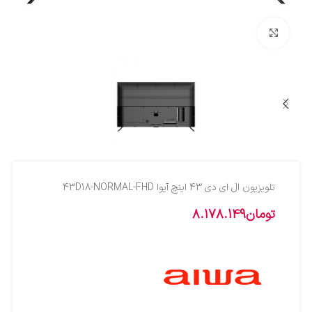
بزرگنمایی تصویر
تلویزیون ال اي دي 43 اينچ آيوا 43D18-NORMAL-FHD
تومان
8.178.149