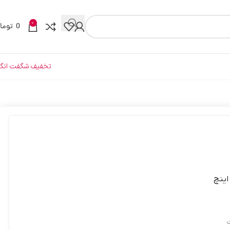
0
0
توما
تخفیف شگفت انگی