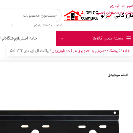
عبور به ناوبری
رفتن به محتوای اصلی
انتخاب دسته بندی
دسته بندی کالاها
خانه اصلی
فروشگاه
لوا
خانه
فروشگاه
صوتی و تصویری
براکت تلویزیون
براکت ال اي دي 32تا55
اتمام موجودی