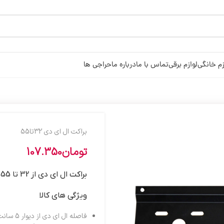
زم خانگی
لوازم برقی
تماس با ما
درباره ما
حراجی ها
براکت ال اي دي 32تا55
تومان
107.350
براکت ال ای دی از 32 تا 55 اینچ
ویژگی های کالا
فاصله ال ای دی از دیوار 5 سانت