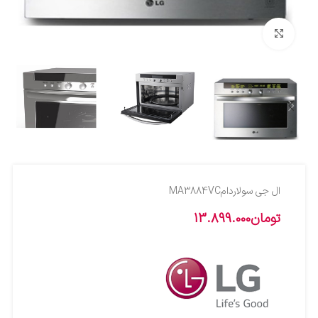
بزرگنمایی تصویر
ال جي سولاردامMA3884VC
تومان
13.899.000