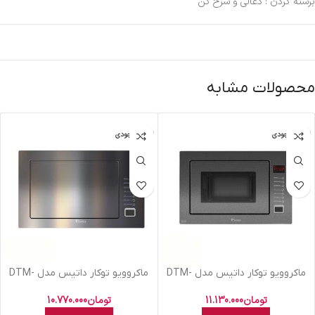
برشته کردن : ذغالی و سرخ کن
محصولات مشابه
اتمام موجودی
اتمام موجودی
ماکروویو توکار داتیس مدل DTM-
ماکروویو توکار داتیس مدل DTM-
928 طوسی
928 رفلکس
تومان
11.130.000
تومان
10.770.000