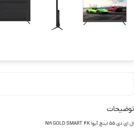
توضیحات
ال اي دي 55 اينچ آيوا N19 GOLD SMART 4K