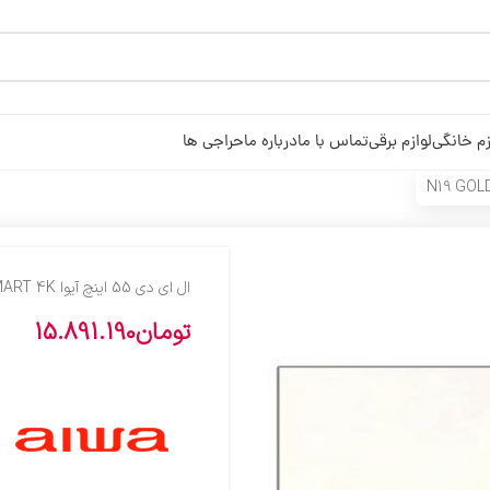
زم خانگی
لوازم برقی
تماس با ما
درباره ما
حراجی ها
ال اي دي 55 اينچ آيوا N19 GOLD SMART 4K
تومان
15.891.190