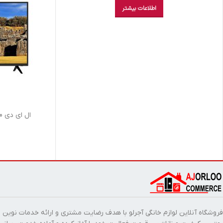
اطلاعات بیشتر
ال اي دي 40 اينچ بست 40BN2070G FHD
فروشگاه آنلاین لوازم خانگی آجرلو با هدف رضایت مشتری و ارائه خدمات نوین ب