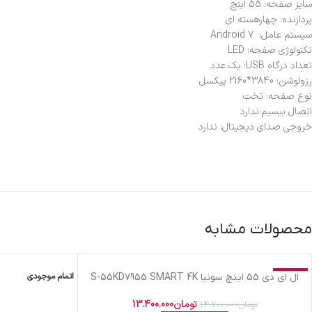
سایز صفحه: 55 اینچ
پردازنده: چهارهسته ای
سیستم عامل: Android 7
تکنولوژی صفحه: LED
تعداد درگاه USB: یک عدد
رزولوشن: 3840*2160 پیکسل
نوع صفحه: تخت
اتصال بی‎سیم:ندارد
خروجی صدای دیجیتال: ندارد
محصولات مشابه
حراج
اتمام موجودی
ال اي دي 55 اينچ سونيا S-55KD7955 SMART 4K
اتمام موجودی
تومان
13.400.000
تومان
14.700.000