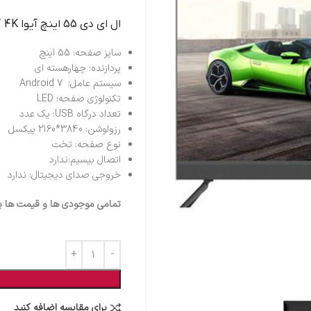
ال اي دي 55 اينچ آيوا N19 GOLD SMART 4K
سایز صفحه: 55 اینچ
پردازنده: چهارهسته ای
سیستم عامل: Android 7
تکنولوژی صفحه: LED
تعداد درگاه USB: یک عدد
رزولوشن: 3840*2160 پیکسل
نوع صفحه: تخت
اتصال بی‎سیم:ندارد
خروجی صدای دیجیتال: ندارد
تمامی موجودی ها و قیمت ها برو
برای مقایسه اضافه کنید