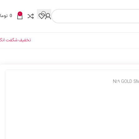
0
0
توما
تخفیف شگفت انگی