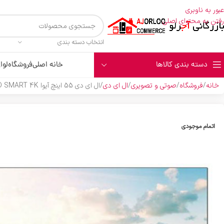
عبور به ناوبری
رفتن به محتوای اصلی
انتخاب دسته بندی
دسته بندی کالاها
خانه اصلی
فروشگاه
لوا
خانه
فروشگاه
صوتی و تصویری
ال ای دی
ال اي دي 55 اينچ آيوا N19 GOLD SMART 4K
اتمام موجودی