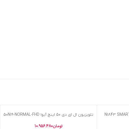
اتمام موجودی
تلویزیون ال اي دي 50 اينچ آيوا 50N19-NORMAL-FHD
GRAY
تومان
10.956.480