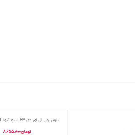
اتمام موجودی
تلویزیون ال اي دي 43 اينچ آيوا N1843 SMART
تومان
8.655.800