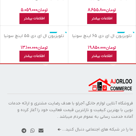
FHD
SMART-FHD-ANDROID
تومان
8.655.800
تومان
5.059.000
اطلاعات بیشتر
اطلاعات بیشتر
اتمام موجودی
اتمام موجودی
تلویزیون ال اي دي 65 اينچ سونيا
تلویزیون ال اي دي 55 اينچ سونيا
S-55KD6955 4K
S-65KD7975-UHD SMART 4 K
ANDROID
تومان
19.850.000
تومان
13.100.000
اطلاعات بیشتر
اطلاعات بیشتر
فروشگاه آنلاین لوازم خانگی آجرلو با هدف رضایت مشتری و ارائه خدمات
نوین با بهترین کیفیت و نازلترین قیمت فعالیت خود را آغاز کرده و
آماده خدمت رسانی به عموم مردم میباشد .
ما را در شبکه های اجتماعی دنبال کنید…