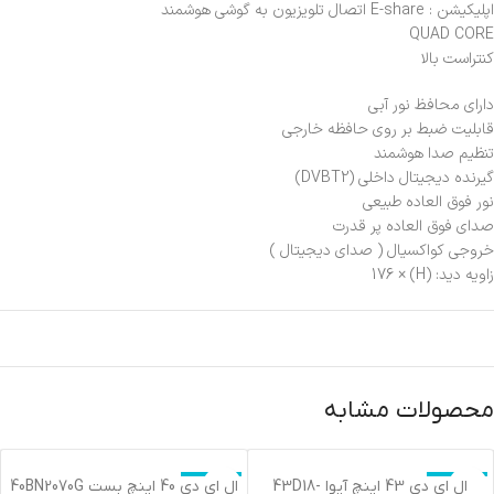
اپلیکیشن : E-share اتصال تلویزیون به گوشی هوشمند
QUAD CORE
کنتراست بالا
دارای محافظ نور آبی
قابلیت ضبط بر روی حافظه خارجی
تنظیم صدا هوشمند
گیرنده دیجیتال داخلی (DVBT2)
نور فوق العاده طبیعی
صدای فوق العاده پر قدرت
خروجي كواكسيال ( صداي ديجيتال )
زاویه دید: (H) × 176
محصولات مشابه
اتمام موجودی
اتمام موجودی
ال اي دي 43 اينچ آيوا 43D18-
ال اي دي 40 اينچ بست 40BN2070G