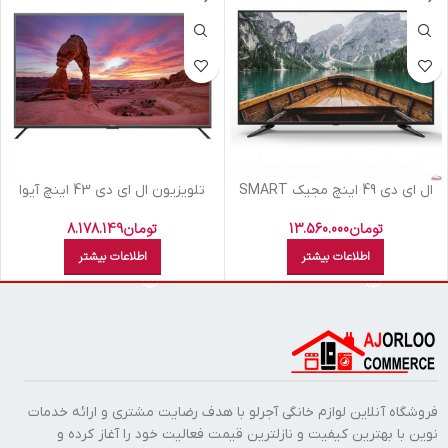
ال اي دي 49 اينچ مجيک SMART
تلویزیون ال اي دي 43 اينچ آيوا
43D18-NORMAL-FHD
تومان
13.560.000
تومان
8.178.149
اطلاعات بیشتر
اطلاعات بیشتر
فروشگاه آنلاین لوازم خانگی آجرلو با هدف رضایت مشتری و ارائه خدمات
نوین با بهترین کیفیت و نازلترین قیمت فعالیت خود را آغاز کرده و