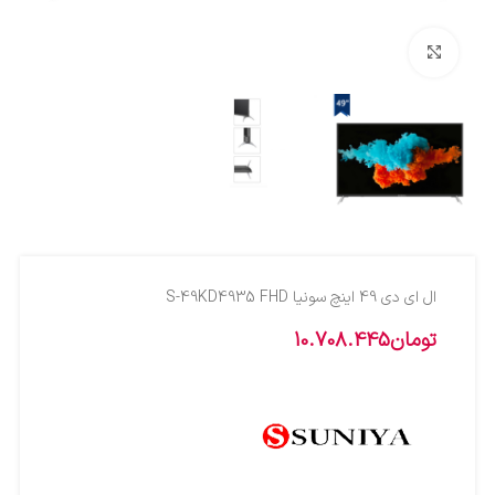
بزرگنمایی تصویر
ال اي دي 49 اينچ سونيا S-49KD4935 FHD
تومان
10.708.445