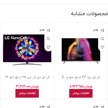
محصولات مشابه
اتمام موجودی
اتمام موجودی
ال اي دي 43 اينچ سونيا S-
ال اي دي ال جي 65 اينچ نانو 86
43KD5926 SMART
تومان
31.414.000
تومان
8.943.950
اطلاعات بیشتر
اطلاعات بیشتر
اتمام موجودی
اتمام موجودی