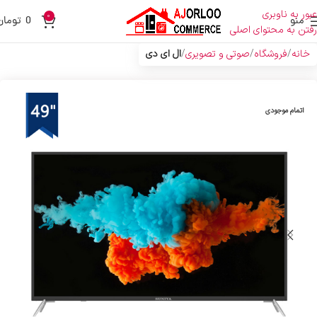
عبور به ناوبری
0
منو
0
تومان
رفتن به محتوای اصلی
خانه
فروشگاه
صوتی و تصویری
ال ای دی
اتمام موجودی