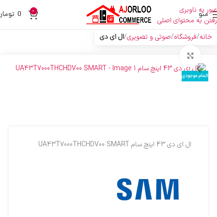
عبور به ناوبری
0
منو
0
تومان
رفتن به محتوای اصلی
خانه
فروشگاه
صوتی و تصویری
ال ای دی
بزرگنمایی تصویر
اتمام موجودی
ال اي دي 43 اينچ سام UA43T7000THCHDV00 SMART