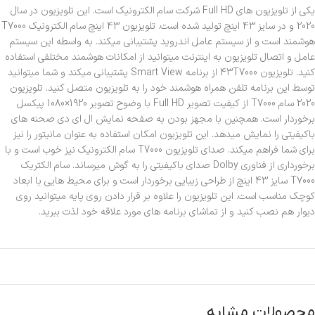
یکی از تلویزیون های Full HD شرکت سام الکترونیک است. این تلویزیون در سال
2020 و در سایز 43 اینچ تولید شده است. تلویزیون 43 اینچ سام الکترونیک T7000
هوشمند است و از سیستم عامل اندروید پشتیبانی میکند. به واسطه این سیستم
عامل و اتصال تلویزیون به اینترنت میتوانید از امکانات هوشمند مختلفی استفاده
کنید. تلویزیون 43T7000 از برنامه Smart View پشتیبانی میکند و شما میتوانید
توسط این برنامه تلفن همراه هوشمند خود را به تلویزیون متصل کنید. تلویزیون
2020 سام T7000 از کیفیت تصویر Full HD با وضوح تصویر 1920×1080 پیکسل
برخوردار است. همچنین با مجهز بودن به صفحه نمایش ال ای دی صحنه های
باکیفیتی را نمایش میدهد. این تلویزیون امکان استفاده به عنوان مانیتور را نیز
برای شما فراهم میکند. صدای تلویزیون T7000 سام الکترونیک نیز خوب است و با
برخورداری از فناوری Dolby صدای باکیفیتی را به گوش میرساند. سام الکتریک
T7000 سایز 43 اینچ از طراحی زیبایی برخوردار است و برای محیط هایی با ابعاد
کوچک مناسب است. این تلویزیون را علاوه بر قرار دادن روی پایه میتوانید روی
دیوار هم نصب کنید و از تماشای برنامه های مورد علاقه خود لذت ببرید.
محصولات مشابه