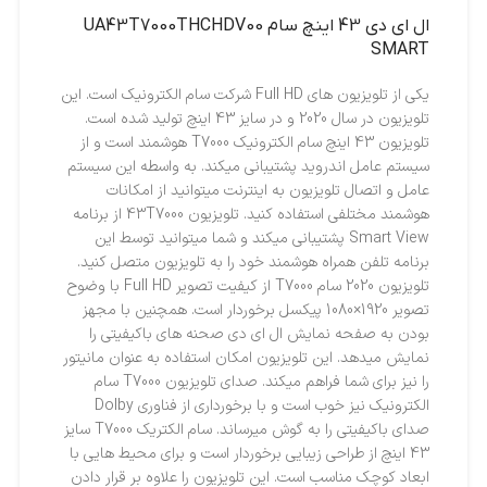
ال اي دي 43 اينچ سام UA43T7000THCHDV00
SMART
یکی از تلویزیون های Full HD شرکت سام الکترونیک است. این
تلویزیون در سال 2020 و در سایز 43 اینچ تولید شده است.
تلویزیون 43 اینچ سام الکترونیک T7000 هوشمند است و از
سیستم عامل اندروید پشتیبانی میکند. به واسطه این سیستم
عامل و اتصال تلویزیون به اینترنت میتوانید از امکانات
هوشمند مختلفی استفاده کنید. تلویزیون 43T7000 از برنامه
Smart View پشتیبانی میکند و شما میتوانید توسط این
برنامه تلفن همراه هوشمند خود را به تلویزیون متصل کنید.
تلویزیون 2020 سام T7000 از کیفیت تصویر Full HD با وضوح
تصویر 1920×1080 پیکسل برخوردار است. همچنین با مجهز
بودن به صفحه نمایش ال ای دی صحنه های باکیفیتی را
نمایش میدهد. این تلویزیون امکان استفاده به عنوان مانیتور
را نیز برای شما فراهم میکند. صدای تلویزیون T7000 سام
الکترونیک نیز خوب است و با برخورداری از فناوری Dolby
صدای باکیفیتی را به گوش میرساند. سام الکتریک T7000 سایز
43 اینچ از طراحی زیبایی برخوردار است و برای محیط هایی با
ابعاد کوچک مناسب است. این تلویزیون را علاوه بر قرار دادن