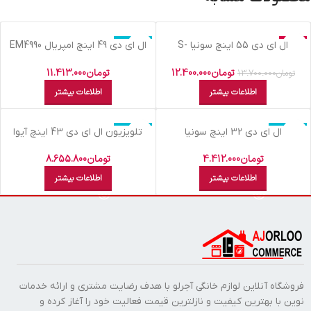
حراج
اتمام موجودی
ال اي دي 55 اينچ سونيا S-
ال اي دي 49 اينچ امپريال EM4990
SMART
55KD6955 4K
اتمام موجودی
تومان
12.400.000
تومان
11.413.000
تومان
13.700.000
اطلاعات بیشتر
اطلاعات بیشتر
اتمام موجودی
اتمام موجودی
ال اي دي 32 اينچ سونيا
تلویزیون ال اي دي 43 اينچ آيوا
N1843 SMART
S32KD3915 FHD
تومان
4.412.000
تومان
8.655.800
اطلاعات بیشتر
اطلاعات بیشتر
فروشگاه آنلاین لوازم خانگی آجرلو با هدف رضایت مشتری و ارائه خدمات
نوین با بهترین کیفیت و نازلترین قیمت فعالیت خود را آغاز کرده و