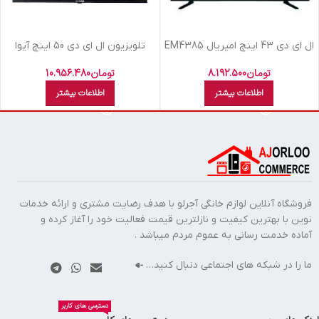
ال اي دي 43 اينچ امپريال EM4385
تلویزیون ال اي دي 50 اينچ آيوا
50N19-NORMAL-FHD GRAY
FHD
تومان
8.192.500
تومان
10.956.480
اطلاعات بیشتر
اطلاعات بیشتر
فروشگاه آنلاین لوازم خانگی آجرلو با هدف رضایت مشتری و ارائه خدمات
نوین با بهترین کیفیت و نازلترین قیمت فعالیت خود را آغاز کرده و
آماده خدمت رسانی به عموم مردم میباشد .
ما را در شبکه های اجتماعی دنبال کنید…
دسترسی های کاربر