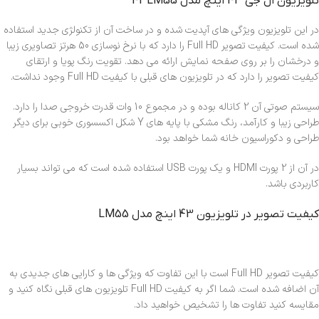
تلویزیون ال جی 43 اینچ مدل 43LM55
در این تلویزیون ویژگی های آپدیت شده و در ساخت آن از تکنولژی جدید استفاده
شده است. کیفیت تصویر Full HD را دارد که با نرخ نوسازی 50 هرتز تصاویری زیبا
و درخشان را بر روی صفحه نمایش ارائه می دهد. تقویت رنگ پویا و ارتقای
کیفیت تصویر را دارد که در تلویزیون های قبلی با کیفیت Full HD وجود نداشت.
سیستم صوتی آن 2 کاناله بوده و در مجموع 10 وات قدرت خروجی صدا را دارد.
طراحی زیبا و کارآمد، رنگ مشکی با پایه های Y شکل اکسسوری خوبی برای دیگر
طراحی و دکوراسیون خانه شما خواهد بود.
در آن از 2 پورت HDMI و یک پورت USB استفاده شده است که می تواند بسیار
کاربردی باشد.
کیفیت تصویر در تلویزیون 43 اینچ مدل LM55
کیفیت تصویر Full HD است با این تفاوت که ویژگی ها و کارایی های جدیدی به
آن اضافه شده است. شما اگر به کیفیت Full HD تلویزیون های قبلی نگاه کنید و
مقایسه کنید تفاوت ها را تشخیص خواهید داد.