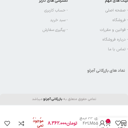
لینک های مهم
دسترسی های کاربر
- صفحه اصلی
- حساب کاربری
- فروشگاه
- سبد خرید
- قوانین و مقررات
- پیگیری سفارش
- درباره فروشگاه
- تماس با ما
نماد های بازرگانی آجرلو
تمامی حقوق متعلق به
بازرگانی آجرلو
میباشد
در انبار
ال اي دي 43 اينچ
موجود
0
تومان
8.362.000
ال جي 43LM55
نمی