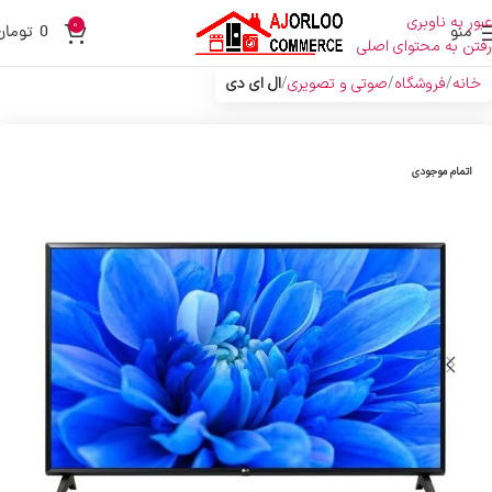
عبور به ناوبری
0
منو
0
تومان
رفتن به محتوای اصلی
خانه
فروشگاه
صوتی و تصویری
ال ای دی
اتمام موجودی