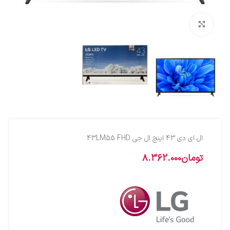
بزرگنمایی تصویر
ال اي دي 43 اينچ ال جي 43LM55 FHD
تومان
8.362.000