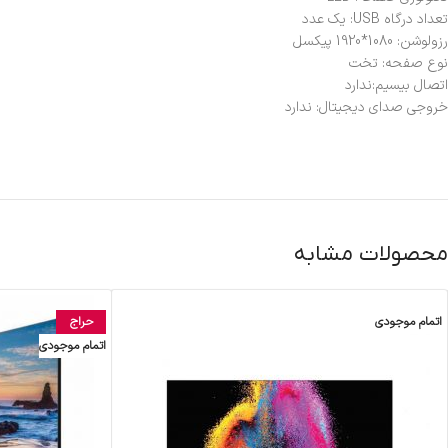
تعداد درگاه USB: یک عدد
رزولوشن: 1080*1920 پیکسل
نوع صفحه: تخت
اتصال بی‎سیم:ندارد
خروجی صدای دیجیتال: ندارد
محصولات مشابه
اتمام موجودی
حراج
اتمام موجودی