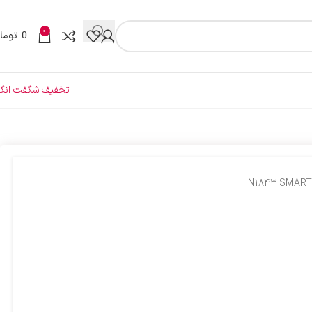
0
0
توما
تخفیف شگفت انگی