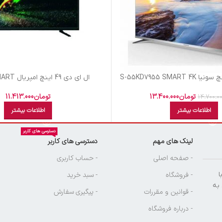
ال اي دي 49 اينچ امپريال EM4990 SMART
تومان
13.400.000
تومان
11.413.000
14.700.0
اطلاعات بیشتر
اطلاعات بیشتر
دسترسی های کاربر
لینک های مهم
دسترسی های کاربر
ن
- صفحه اصلی
- حساب کاربری
ا
- فروشگاه
- سبد خرید
 به
- قوانین و مقررات
- پیگیری سفارش
- درباره فروشگاه