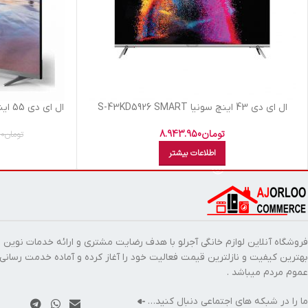
ال اي دي 43 اينچ سونيا S-43KD5926 SMART
ال اي دي 55 اينچ سونيا S-55KD7955 SMART 4K
تومان
8.943.950
تومان
00
اطلاعات بیشتر
فروشگاه آنلاین لوازم خانگی آجرلو با هدف رضایت مشتری و ارائه خدمات نوین ب
بهترین کیفیت و نازلترین قیمت فعالیت خود را آغاز کرده و آماده خدمت رسانی
عموم مردم میباشد .
ما را در شبکه های اجتماعی دنبال کنید…