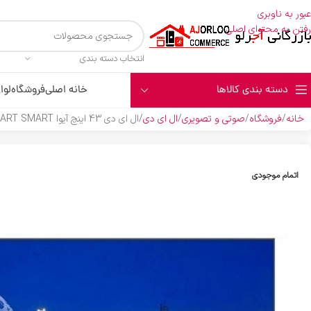
عبور به ناوبری
رفتن به محتوای اصلی
انتخاب دسته بندی
دسته بندی کالاها
خانه اصلی
فروشگاه
لوا
خانه
فروشگاه
صوتی و تصویری
ال ای دی
ال اي دي 43 اينچ آيوا N1843 SMART SMART
اتمام موجودی