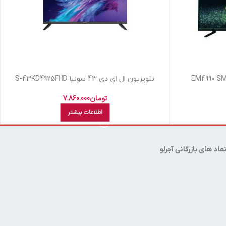
تلویزیون ال اي دي 43 سونيا S-43KD4925FHD
تومان
7.860.000
اطلاعات بیشتر
ماد های بازرگانی آجرلو