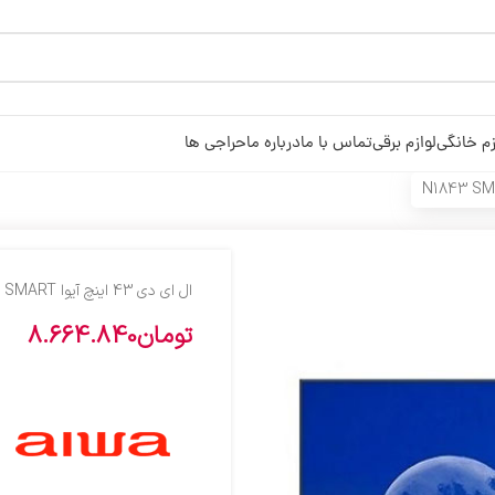
زم خانگی
لوازم برقی
تماس با ما
درباره ما
حراجی ها
ال اي دي 43 اينچ آيوا N1843 SMART SMART
تومان
8.664.840