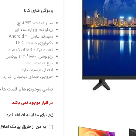
ویژگی های کالا
سایز صفحه: 43 اینچ
پردازنده: چهارهسته ای
سیستم عامل: Android 9
تکنولوژی صفحه: LED
تعداد درگاه USB: یک عدد
رزولوشن: 1080*1920 پیکسل
نوع صفحه: تخت
اتصال بی‎سیم:ندارد
خروجی صدای دیجیتال: ندارد
تمامی موجودی ها و قیمت ها برو
در انبار موجود نمی باشد
برای مقایسه اضافه کنید
به من از طریق پیامک اطلاع 