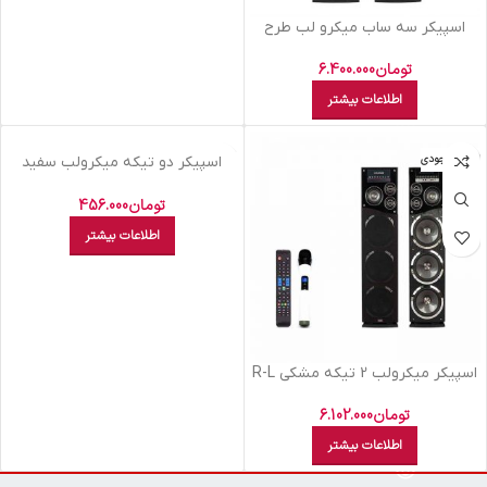
اسپيکر سه ساب ميکرو لب طرح
چوب M3010105
تومان
6.400.000
اطلاعات بیشتر
اتمام موجودی
اتمام موجودی
اسپيکر دو تيکه ميکرولب سفید
PHONIX 2W
تومان
456.000
اطلاعات بیشتر
اسپيکر ميکرولب 2 تيکه مشکي R-L
M308105 Curved
تومان
6.102.000
اطلاعات بیشتر