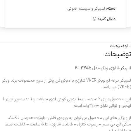
دسته:
اسپیکر و سیستم صوتی
دنبال کنید:
توضیحات
توضیحات
اسپیکر شارژی ویکر مدل BL ۴۴۵۵
اسپیکر حرفه ای ویکر VKER شارژی با میکروفن یکی از سری محصولات برند ویکر
(VKER) می باشد.
این محصول دارای 2 عدد ساب 10 اینچی کربنی فنری میباشد و 1 عدد سوپر تیوتر 1
اینچی و توانی دارای 30000وات است.
از ویژگی های این محصول می توان به ورودی فلش ،بلوتوث همزمان ، AUX،
میکروفن بی سیم – ریموت کنترل – قابلیت شارژدی تا 5 ساعت – قابلیت ضبط
صدا اشاره کرد.