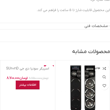
این محصول قابلیت شارژ تا 5 ساعت را فراهم می کند.
مشخصات فنی
محصولات مشابه
اتمام موجودی
حراج
اسپيکر سونيا دي جي SU2021D
اتمام موجودی
تومان
8.700.000
تومان
8.750.000
اطلاعات بیشتر