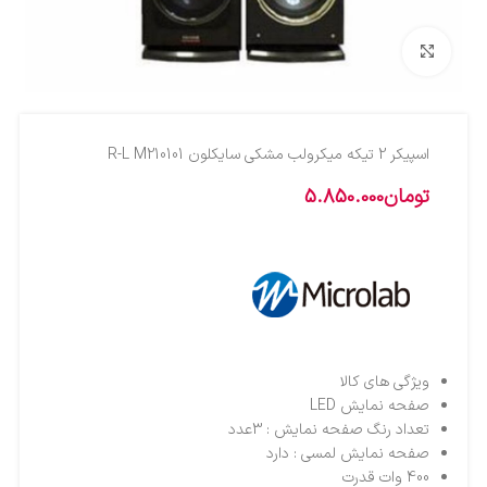
بزرگنمایی تصویر
اسپيکر 2 تيکه ميکرولب مشکي سايکلون R-L M210101
تومان
5.850.000
ویژگی های کالا
صفحه نمایش LED
تعداد رنگ صفحه نمایش : 3عدد
صفحه نمایش لمسی : دارد
400 وات قدرت