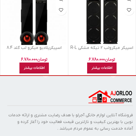
اسپيکر ميکرولب 2 تيکه مشکي R-L
اسپيکرپلاديو ميکرو لب گلد 8.4
M310102 Curved
تومان
6.780.000
تومان
6.780.000
اطلاعات بیشتر
اطلاعات بیشتر
فروشگاه آنلاین لوازم خانگی آجرلو با هدف رضایت مشتری و ارائه خدمات
نوین با بهترین کیفیت و نازلترین قیمت فعالیت خود را آغاز کرده و
آماده خدمت رسانی به عموم مردم میباشد .