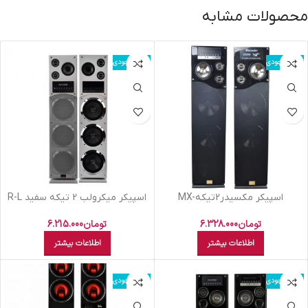
محصولات مشابه
اتمام موجودی
اتمام موجودی
اسپيکر مکسيدر2تيکهMX-
اسپيکر ميکرولب 2 تيکه سفيد R-L
M308103 Curved
TS3102BT304
تومان
6.328.000
تومان
6.215.000
اطلاعات بیشتر
اطلاعات بیشتر
اتمام موجودی
اتمام موجودی