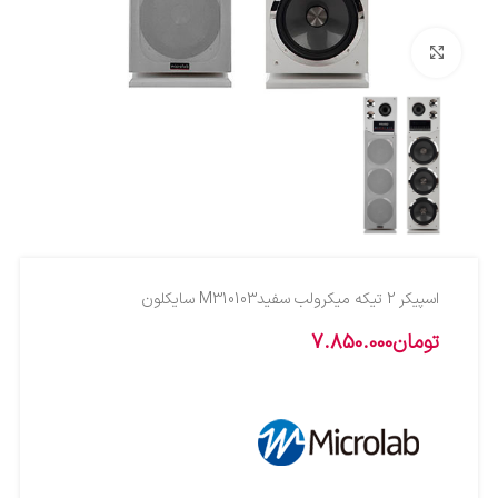
بزرگنمایی تصویر
اسپيکر 2 تيکه ميکرولب سفيدM310103 سايکلون
تومان
7.850.000