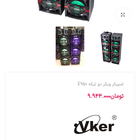
بزرگنمایی تصویر
اسپيکر ويکر دو تيکه E950
تومان
9.944.000