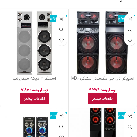
اتمام موجودی
اتمام موجودی
اسپيکر دي جي مکسيدر مشکي MX-
اسپيکر 2 تيکه ميکرولب
DJ2122
سفيدM310103 سايکلون
تومان
9.379.000
تومان
7.850.000
اطلاعات بیشتر
اطلاعات بیشتر
اتمام موجودی
اتمام موجودی