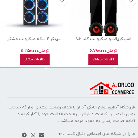
اسپيکرپلاديو ميکرو لب گلد 8.4
اسپيکر 2 تيکه ميکرولب مشکي
سايکلون R-L M210109
تومان
6.780.000
تومان
5.350.000
اطلاعات بیشتر
اطلاعات بیشتر
فروشگاه آنلاین لوازم خانگی آجرلو با هدف رضایت مشتری و ارائه خدمات
نوین با بهترین کیفیت و نازلترین قیمت فعالیت خود را آغاز کرده و
آماده خدمت رسانی به عموم مردم میباشد .
ما را در شبکه های اجتماعی دنبال کنید…