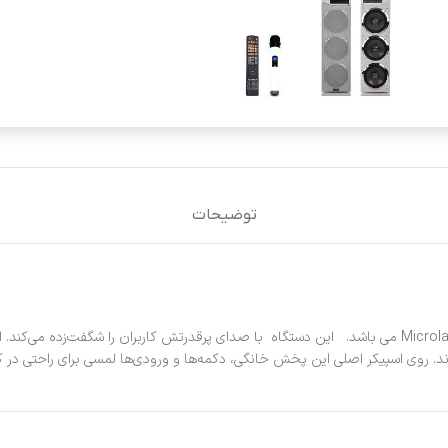
توضیحات
پخش خانگی میکرولب مدل M308103 یکی از محصولات باکیفیت شرکت معتبر Microlab می باشد. این دستگاه با صدای