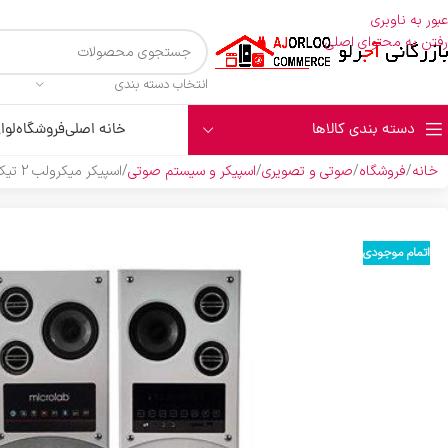
عبور به ناوبری
رفتن به محتوای اصلی
انتخاب دسته بندی
دسته بندی کالاها
خانه اصلی
فروشگاه
لوا
خانه
فروشگاه
صوتی و تصویری
اسپیکر و سیستم صوتی
اسپيکر ميکرولب 2 تيکه سفيد R-L M308103 Curved
اتمام موجودی