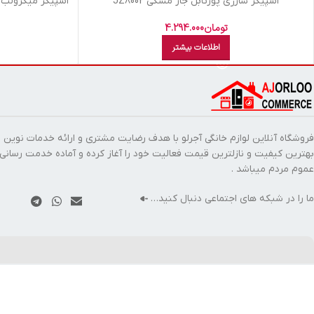
اسپيکر شارژي پورتابل جاز مشکي JZ8002
اسپيکر ميکرولب 2 تيکه مشکي -L M310102 Curved
تومان
4.294.000
اطلاعات بیشتر
فروشگاه آنلاین لوازم خانگی آجرلو با هدف رضایت مشتری و ارائه خدمات نوین ب
بهترین کیفیت و نازلترین قیمت فعالیت خود را آغاز کرده و آماده خدمت رسانی
عموم مردم میباشد .
ما را در شبکه های اجتماعی دنبال کنید…