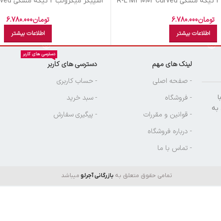
R
اسپيکر ميکرولب 2 تيکه مشکي R-L M310101 Curved
تومان
6.780.000
تومان
6.780.000
اطلاعات بیشتر
اطلاعات بیشتر
دسترسی های کاربر
لینک های مهم
دسترسی های کاربر
ن
- صفحه اصلی
- حساب کاربری
ا
- فروشگاه
- سبد خرید
 به
- قوانین و مقررات
- پیگیری سفارش
- درباره فروشگاه
- تماس با ما
تمامی حقوق متعلق به
بازرگانی آجرلو
میباشد