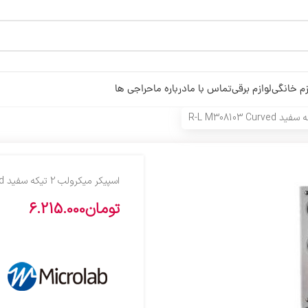
زم خانگی
لوازم برقی
تماس با ما
درباره ما
حراجی ها
اسپيکر ميکرولب 2 تيکه سفيد R-L M308103 Curved
تومان
6.215.000