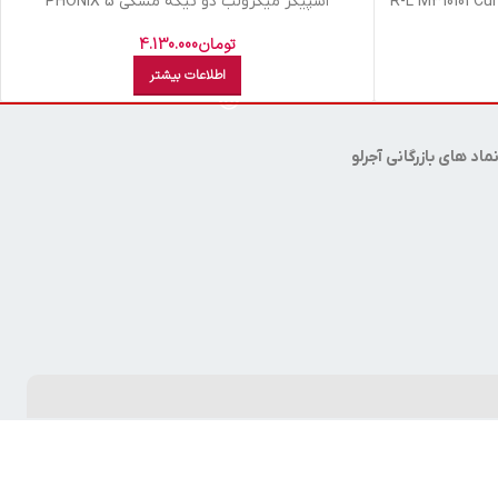
اسپيکر میکرولب دو تيکه مشکي PHONIX 5
تومان
4.130.000
اطلاعات بیشتر
ماد های بازرگانی آجرلو