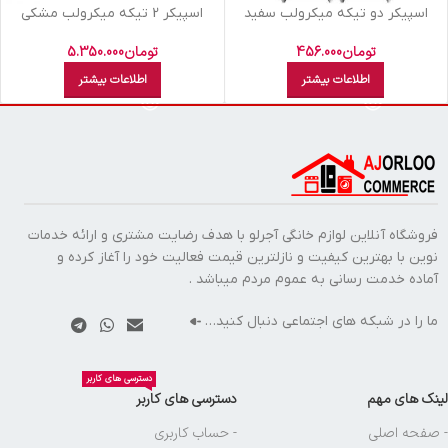
اسپيکر دو تيکه ميکرولب سفید
اسپيکر 2 تيکه ميکرولب مشکي
PHONIX 2W
سايکلون R-L M210109
تومان
456.000
تومان
5.350.000
اطلاعات بیشتر
اطلاعات بیشتر
فروشگاه آنلاین لوازم خانگی آجرلو با هدف رضایت مشتری و ارائه خدمات
نوین با بهترین کیفیت و نازلترین قیمت فعالیت خود را آغاز کرده و
آماده خدمت رسانی به عموم مردم میباشد .
ما را در شبکه های اجتماعی دنبال کنید…
دسترسی های کاربر
لینک های مهم
دسترسی های کاربر
- صفحه اصلی
- حساب کاربری