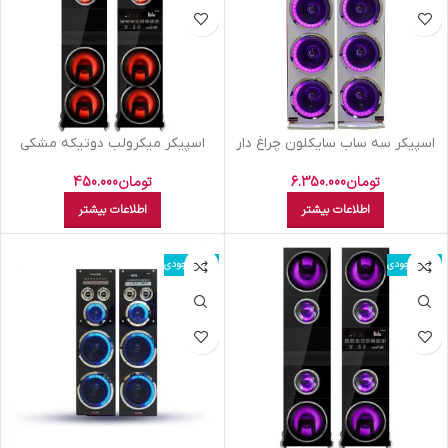
اسپيکر سه ساب سايکلون چراغ دار
اسپیکر میکرولب دوتيکه مشکي
ميکرو لب مشکي M3010105
PHONIX 3
تومان
6.350.000
تومان
450.000
اطلاعات بیشتر
اطلاعات بیشتر
اتمام موجودی
اتمام موجودی