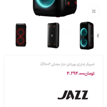
بزرگنمایی تصویر
اسپيکر شارژي پورتابل جاز مشکي JZ8002
تومان
4.294.000