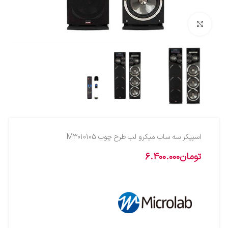
بزرگنمایی تصویر
اسپيکر سه ساب ميکرو لب طرح چوب M3010105
تومان
6.400.000