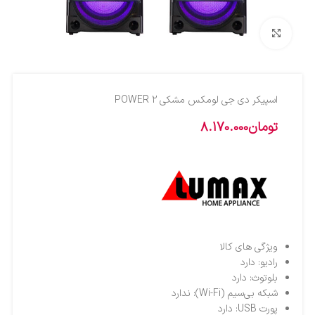
بزرگنمایی تصویر
اسپيکر دي جي لومکس مشکي POWER 2
تومان
8.170.000
ویژگی های کالا
رادیو: دارد
بلوتوث: دارد
شبکه بی‌سیم (Wi-Fi): ندارد
پورت USB: دارد