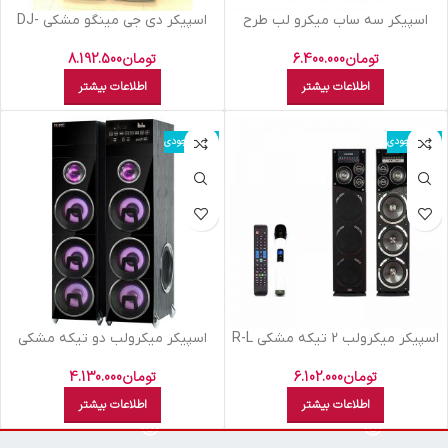
اسپيکر سه ساب ميکرو لب طرح
اسپيکر دي جي مينگو مشکي DJ-
چوب M3010105
XBOOM 1006
تومان
6.400.000
تومان
8.192.500
اطلاعات بیشتر
اطلاعات بیشتر
اتمام موجودی
اتمام موجودی
اسپيکر ميکرولب 2 تيکه مشکي R-L
اسپيکر میکرولب دو تيکه مشکي
PHONIX 5
M308105 Curved
تومان
6.102.000
تومان
4.130.000
اطلاعات بیشتر
اطلاعات بیشتر