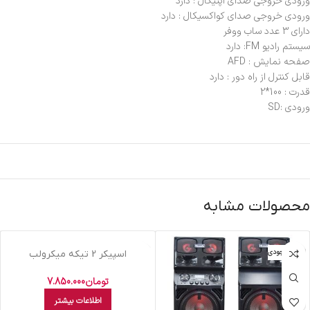
ورودی خروجی صدای اپتیکال : دارد
ورودی خروجی صدای کواکسیکال : دارد
دارای 3 عدد ساب ووفر
سیستم رادیو FM: دارد
صفحه نمایش : AFD
قابل کنترل از راه دور : دارد
قدرت : 100*2
ورودی :SD
محصولات مشابه
اتمام موجودی
اتمام موجودی
اسپيکر 2 تيکه ميکرولب
سفيدM310103 سايکلون
تومان
7.850.000
اطلاعات بیشتر