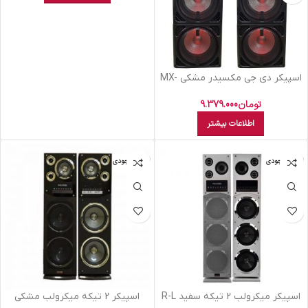
اسپيکر دي جي مکسيدر مشکي MX-
DJ2122
تومان
9.379.000
اطلاعات بیشتر
اتمام موجودی
اتمام موجودی
اسپيکر ميکرولب 2 تيکه سفيد R-L
اسپيکر 2 تيکه ميکرولب مشکي