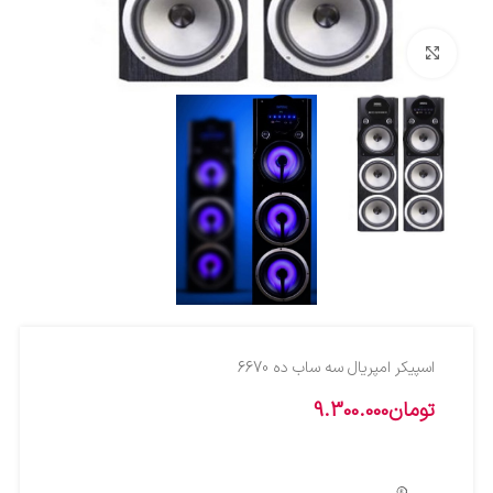
بزرگنمایی تصویر
اسپيکر امپريال سه ساب ده 6670
تومان
9.300.000